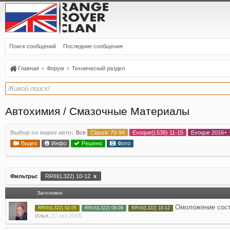
Поиск сообщений
Последние сообщения
Главная
Форум
Технический раздел
Автохимия / Смазочные Материалы
Выбор по марке авто:
Все
Classic 70-94
Evoque(L538) 11-15
Evoque 2016+
Видео
Инфо
Решено
Фото
Фильтры:
RRIII(L322) 10-12
x
Заголовок
Омоложение сост
RRIII(L322) 02-05
RRIII(L322) 06-09
RRIII(L322) 10-12
Илья
,
21 окт 2018