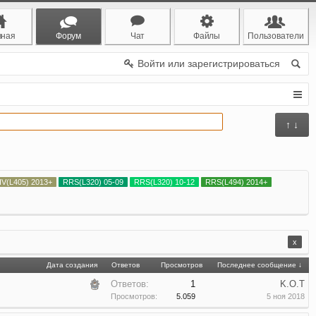
вная
Форум
Чат
Файлы
Пользователи
Войти или зарегистрироваться
↑ ↓
IV(L405) 2013+
RRS(L320) 05-09
RRS(L320) 10-12
RRS(L494) 2014+
x
Дата создания
Ответов
Просмотров
Последнее сообщение ↓
Ответов:
1
K.O.T
Просмотров:
5.059
5 ноя 2018