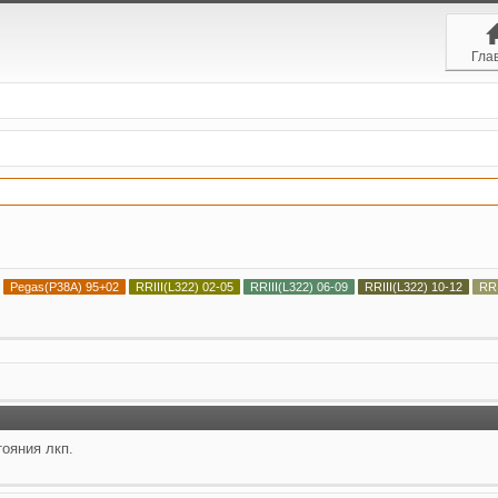
Гла
Pegas(P38A) 95+02
RRIII(L322) 02-05
RRIII(L322) 06-09
RRIII(L322) 10-12
RR
ояния лкп.