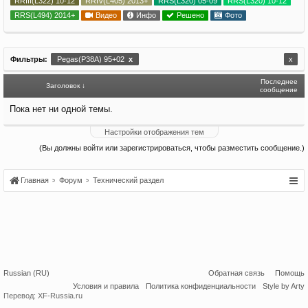
RRIII(L322) 10-12
RRIV(L405) 2013+
RRS(L320) 05-09
RRS(L320) 10-12
RRS(L494) 2014+
Видео
Инфо
Решено
Фото
Фильтры:
Pegas(P38A) 95+02
x
x
Последнее
Заголовок ↓
сообщение
Пока нет ни одной темы.
Настройки отображения тем
(Вы должны войти или зарегистрироваться, чтобы разместить сообщение.)
Главная
Форум
Технический раздел
Russian (RU)
Обратная связь
Помощь
Условия и правила
Политика конфиденциальности
Style by Arty
Перевод:
XF-Russia.ru