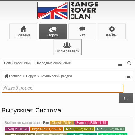
Главная
Форум
Чат
Файлы
Пользователи
Поиск сообщений
Последние сообщения
Главная
Форум
Технический раздел
↑ ↓
Выпускная Система
Выбор по марке авто:
Все
Classic 70-94
Evoque(L538) 11-15
Evoque 2016+
Pegas(P38A) 95+02
RRIII(L322) 02-05
RRIII(L322) 06-09