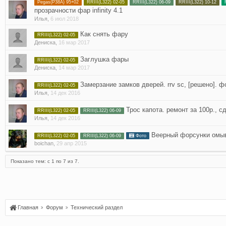
Pegas(P38A) 95+02
RRIII(L322) 02-05
RRIII(L322) 06-09
RRIII(L322) 10-12
прозрачности фар infinity 4.1
Илья
,
6 июл 2018
Как снять фару
RRIII(L322) 02-05
Дениска
,
16 мар 2017
Заглушка фары
RRIII(L322) 02-05
Дениска
,
14 мар 2017
Замерзание замков дверей. rrv sc, [решено]. фо
RRIII(L322) 02-05
Илья
,
14 дек 2016
Трос капота. ремонт за 100р., 
RRIII(L322) 02-05
RRIII(L322) 06-09
Илья
,
14 дек 2016
Веерный форсунки омыв
RRIII(L322) 02-05
RRIII(L322) 06-09
Фото
boichan
,
29 апр 2015
Показано тем: с 1 по 7 из 7.
Главная
Форум
Технический раздел