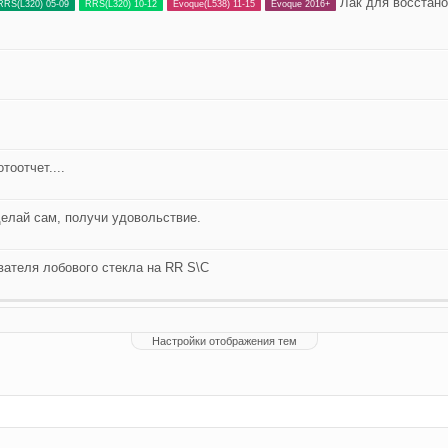
Лак для восстан
RRS(L320) 05-09
RRS(L320) 10-12
Evoque(L538) 11-15
Evoque 2016+
тоотчет....
сделай сам, получи удовольствие.
ателя лобового стекла на RR S\C
Настройки отображения тем