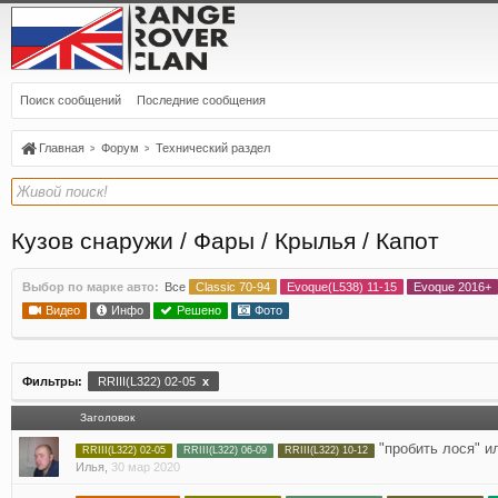
Поиск сообщений
Последние сообщения
Главная
Форум
Технический раздел
Кузов снаружи / Фары / Крылья / Капот
Выбор по марке авто:
Все
Classic 70-94
Evoque(L538) 11-15
Evoque 2016+
Видео
Инфо
Решено
Фото
Фильтры:
RRIII(L322) 02-05
x
Заголовок
"пробить лося" и
RRIII(L322) 02-05
RRIII(L322) 06-09
RRIII(L322) 10-12
Илья
,
30 мар 2020