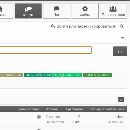
вная
Форум
Чат
Файлы
Пользователи
Войти или зарегистрироваться
↑ ↓
IV(L405) 2013+
RRS(L320) 05-09
RRS(L320) 10-12
RRS(L494) 2014+
x
Дата создания
Ответов
Просмотров
Последнее сообщение ↓
Ответов:
0
Илья
Просмотров:
3.396
30 мар 2020