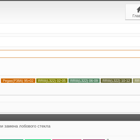
Гла
Pegas(P38A) 95+02
RRIII(L322) 02-05
RRIII(L322) 06-09
RRIII(L322) 10-12
RR
ли замена лобового стекла