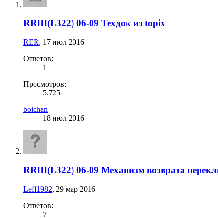
RRIII(L322) 06-09
Техдок из topix
RER
,
17 июл 2016
Ответов:
1
Просмотров:
5.725
boichan
18 июл 2016
RRIII(L322) 06-09
Механизм возврата перекл
Leff1982
,
29 мар 2016
Ответов:
7