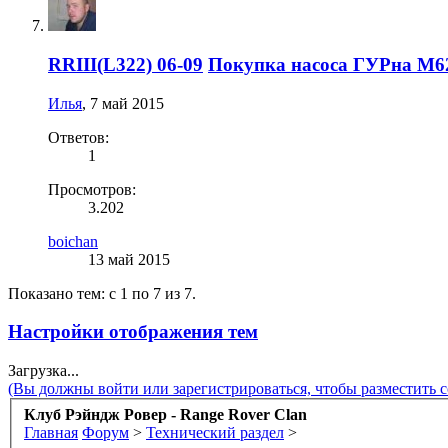
RRIII(L322) 06-09
Покупка насоса ГУРна М62 
Илья
,
7 май 2015
Ответов:
1
Просмотров:
3.202
boichan
13 май 2015
Показано тем: с 1 по 7 из 7.
Настройки отображения тем
Загрузка...
(Вы должны войти или зарегистрироваться, чтобы разместить 
Клуб Рэйндж Ровер - Range Rover Clan
Главная
Форум
>
Технический раздел
>