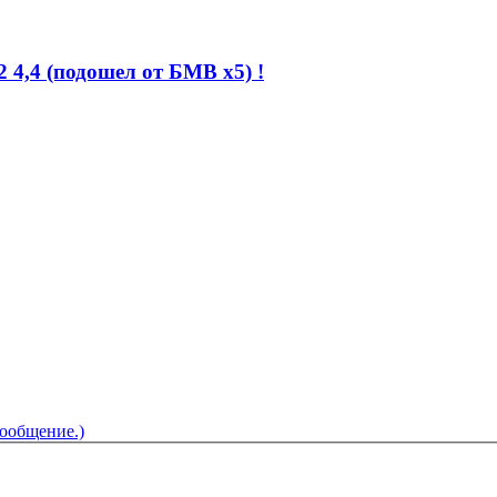
4,4 (подошел от БМВ х5) !
сообщение.)