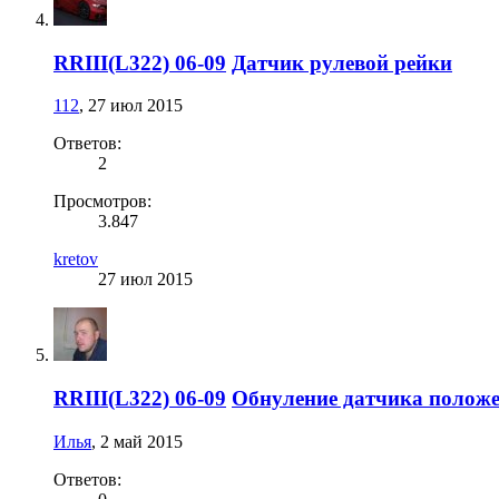
RRIII(L322) 06-09
Датчик рулевой рейки
112
,
27 июл 2015
Ответов:
2
Просмотров:
3.847
kretov
27 июл 2015
RRIII(L322) 06-09
Обнуление датчика положе
Илья
,
2 май 2015
Ответов: