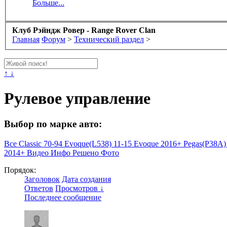
Больше...
Клуб Рэйндж Ровер - Range Rover Clan
Главная
Форум
>
Технический раздел
>
↑ ↓
Рулевое управление
Выбор по марке авто:
Все
Classic 70-94
Evoque(L538) 11-15
Evoque 2016+
Pegas(P38A)
2014+
Видео
Инфо
Решено
Фото
Порядок:
Заголовок
Дата создания
Ответов
Просмотров ↓
Последнее сообщение