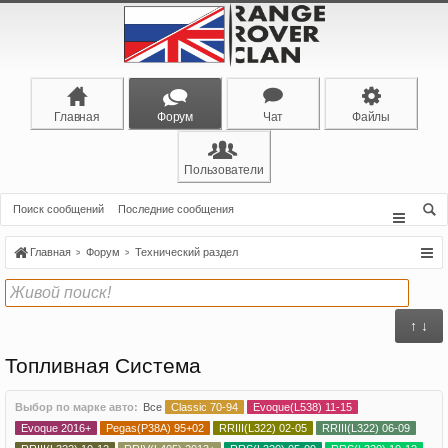
Главная
Форум
Чат
Файлы
Пользователи
Поиск сообщений
Последние сообщения
Главная
Форум
Технический раздел
↑ ↓
Топливная Система
Выбор по марке авто:
Все
Classic 70-94
Evoque(L538) 11-15
Evoque 2016+
Pegas(P38A) 95+02
RRIII(L322) 02-05
RRIII(L322) 06-09