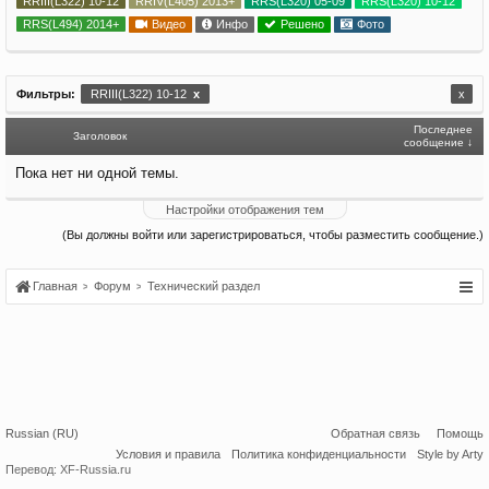
RRIII(L322) 10-12
RRIV(L405) 2013+
RRS(L320) 05-09
RRS(L320) 10-12
RRS(L494) 2014+
Видео
Инфо
Решено
Фото
Фильтры:
RRIII(L322) 10-12
x
x
Последнее
Заголовок
сообщение ↓
Пока нет ни одной темы.
Настройки отображения тем
(Вы должны войти или зарегистрироваться, чтобы разместить сообщение.)
Главная
Форум
Технический раздел
Russian (RU)
Обратная связь
Помощь
Условия и правила
Политика конфиденциальности
Style by Arty
Перевод:
XF-Russia.ru