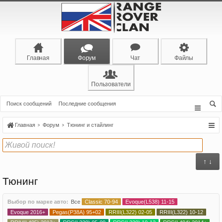
Главная
Форум
Чат
Файлы
Пользователи
Поиск сообщений
Последние сообщения
Главная
Форум
Тюнинг и стайлинг
↑ ↓
Тюнинг
Выбор по марке авто:
Все
Classic 70-94
Evoque(L538) 11-15
Evoque 2016+
Pegas(P38A) 95+02
RRIII(L322) 02-05
RRIII(L322) 10-12