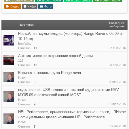
RRIV(L405) 2013+
RRS(L320) 05-09
RRS(L320) 10-12
RRS(L494) 2014+
Видео
Инфо
Фото
Последнее
Заголовок
сообщение
Рестайлинг мультимедиа (монитора) Range Rover с 06-09 в
10-12год
Iron Wing
22 янв 2016
Ответов:
17
Автоматическое открывание задней двери
112
5 апр 2018
Ответов:
12
Варианты тюнинга руля Range rover
Илья
11 июл 2016
Ответов:
9
подключения USB-флешки к штатной аудиосистеме RRV
MY05-09 с оптической шиной MOST
Илья
18 июл 2015
Ответов:
9
HEL Performance, армированные тормозные шланги, LRHome
- официальный дилер компании HEL Performance
Илья
10 авг 2018
Ответов:
7