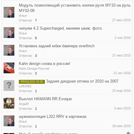
Модуль позволяющий установить кнопки руля MY10 на руль
MY02-09
Илья
27 июл 2015
Ответов:
7
чипуем 4.2 Supercharged, меняем шкив. фото.
Илья
2 ноя 2016
Ответов:
5
Установка задней юбки бампера overfinch
Илья
27 июл 2015
Ответов:
3
Kahn design снова в россии!
Kahn Design Россия
21 окт 2016
Ответов:
2
Задняя диодная оптика от 2010 на 2007
RRIII(L322) 02-05
Leff1982
23 мар 2016
Ответов:
1
Выхлоп HAMANN RR Evoque
AvguR
3 июл 2015
Ответов:
1
шумоизоляция L322 RRV в картинках
Илья
18 июн 2015
Ответов:
1