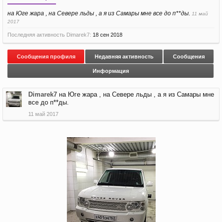
на Юге жара , на Севере льды , а я из Самары мне все до п**ды.
11 май
2017
Последняя активность Dimarek7:
18 сен 2018
Сообщения профиля
Недавняя активность
Сообщения
Информация
Dimarek7
на Юге жара , на Севере льды , а я из Самары мне
все до п**ды.
11 май 2017