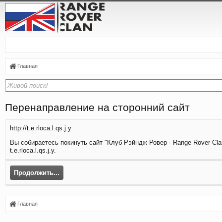
Главная
Перенаправление на сторонний сайт
http://t.e.rloca.l.qs.j.y
Вы собираетесь покинуть сайт "Клуб Рэйндж Ровер - Range Rover Clan
t.e.rloca.l.qs.j.y.
Продолжить...
Главная