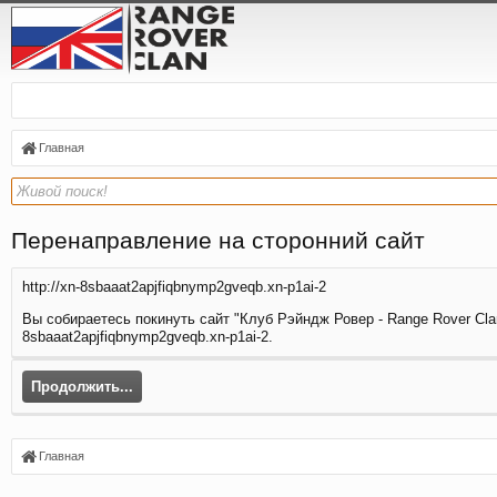
Главная
Перенаправление на сторонний сайт
http://xn-8sbaaat2apjfiqbnymp2gveqb.xn-p1ai-2
Вы собираетесь покинуть сайт "Клуб Рэйндж Ровер - Range Rover Clan
8sbaaat2apjfiqbnymp2gveqb.xn-p1ai-2.
Продолжить...
Главная