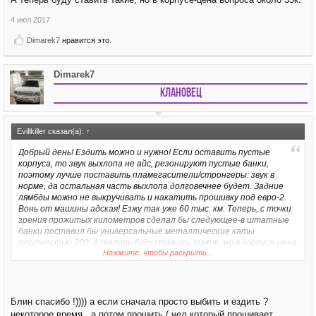
4 июл 2017
Dimarek7
нравится это.
Dimarek7
Клановец
Evillkiller сказал(а):
↑
Добрый день! Ездить можно и нужно! Если оставить пустые
корпуса, то звук выхлопа не айс, резонируют пустые банки,
поэтому лучше поставить пламегасители/стронгеры: звук в
норме, да остальная часть выхлопа долговечнее будет. Задние
лямбды можно не выкручивать и накатить прошивку под евро-2.
Вонь от машины адская! Езжу так уже 60 тыс. км. Теперь, с точки
зрения прожитых километров сделал бы следующее-в штатные
банки поставил бы универсальные металлические каты
плотностью 200. А теперь буду ставить такие, но в корпусе-цена
Нажмите, чтобы раскрыть...
вопроса около 35к.
Блин спасибо !)))) а если сначала просто выбить и ездить ?
некоторое время , а потом прошить ( чел который прошивает