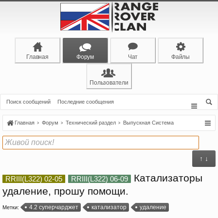
Главная
Форум
Чат
Файлы
Пользователи
Поиск сообщений
Последние сообщения
Главная
Форум
Технический раздел
Выпускная Система
↑ ↓
Катализаторы
RRIII(L322) 02-05
RRIII(L322) 06-09
удаление, прошу помощи.
4.2 суперчарджет
катализатор
удаление
Метки: