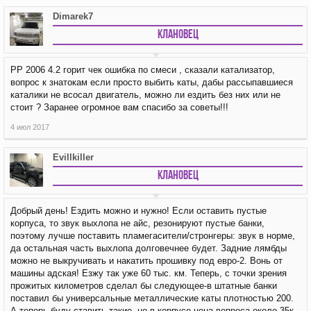
Dimarek7
Клановец
РР 2006 4.2 горит чек ошибка по смеси , сказали катализатор,
вопрос к знатокам если просто выбить каты, дабы рассыпавшиеся
каталики не всосал двигатель, можно ли ездить без них или не
стоит ? Заранее огромное вам спасибо за советы!!!
4 июл 2017
Evillkiller
Клановец
Добрый день! Ездить можно и нужно! Если оставить пустые
корпуса, то звук выхлопа не айс, резонируют пустые банки,
поэтому лучше поставить пламегасители/стронгеры: звук в норме,
да остальная часть выхлопа долговечнее будет. Задние лямбды
можно не выкручивать и накатить прошивку под евро-2. Вонь от
машины адская! Езжу так уже 60 тыс. км. Теперь, с точки зрения
прожитых километров сделал бы следующее-в штатные банки
поставил бы универсальные металлические каты плотностью 200.
А теперь буду ставить такие, но в корпусе-цена вопроса около 35к.