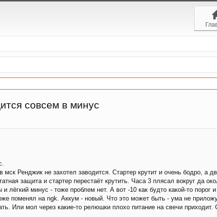
Гла
ится совсем в минус
с.
в мск Ренджик не захотел заводится. Стартер крутит и очень бодро, а дв
татная защита и стартер перестаёт крутить. Часа 3 плясал вокруг да око
и лёгкий минус - тоже проблем нет. А вот -10 как будто какой-то порог 
же поменял на ngk. Аккум - новый. Что это может быть - ума не прилож
ать. Или мол через какие-то релюшки плохо питание на свечи приходит.