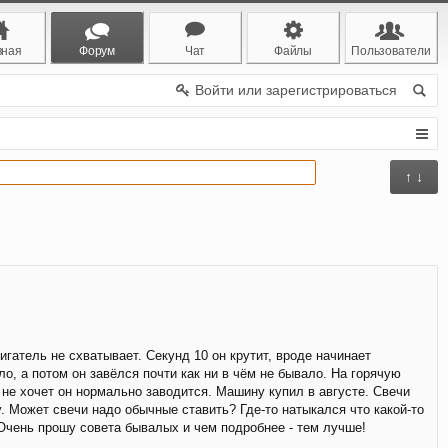
вная
Форум
Чат
Файлы
Пользователи
Войти или зарегистрироваться
↑ ↓
игатель не схватывает. Секунд 10 он крутит, вроде начинает
ло, а потом он завёлся почти как ни в чём не бывало. На горячую
и не хочет он нормально заводится. Машину купил в августе. Свечи
у. Может свечи надо обычные ставить? Где-то натыкался что какой-то
 Очень прошу совета бывалых и чем подробнее - тем лучше!