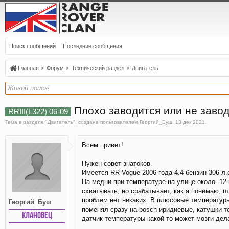
Поиск сообщений
Последние сообщения
Главная
Форум
Технический раздел
Двигатель
Плохо заводится или не завод
RRIII(L322) 06-09
Тема в разделе "
Двигатель
", создана пользователем
Георгий_Буш
,
13 дек 2021
.
Всем привет!
Нужен совет знатоков.
Имеется RR Vogue 2006 года 4.4 бензин 306 л.
На медни при температуре на улице около -12 
схватывать, но срабатывает, как я понимаю, ш
проблем нет никаких. В плюсовые температуры 
Георгий_Буш
поменял сразу на bosch иридиевые, катушки то
Клановец
датчик температуры какой-то может мозги дел