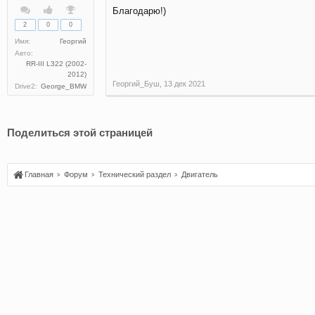
Благодарю!)
2
0
0
Имя:
Георгий
Авто:
RR-III L322 (2002-
2012)
Георгий_Буш
,
13 дек 2021
Drive2:
George_BMW
Поделиться этой страницей
Главная
Форум
Технический раздел
Двигатель