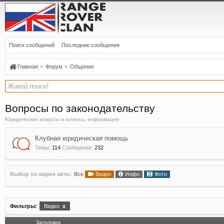
Поиск сообщений
Последние сообщения
Главная
Форум
Общение
Вопросы по законодательству
Юридические вопросы и аспекты, информация
Клубная юридическая помощь
Темы:
114
Сообщения:
232
Выбор по марке авто:
Все
Видео
Инфо
Фото
Фильтры:
Видео
x
Заголовок