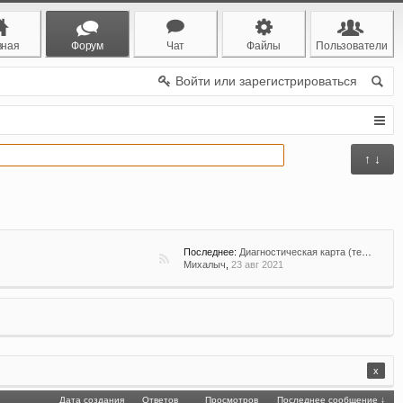
вная
Форум
Чат
Файлы
Пользователи
Войти или зарегистрироваться
↑ ↓
Последнее:
Диагностическая карта (техосмотр) с 22.08.21 не нужно для покупки осаго, но с 01.03.22 штраф гаи
Михалыч
,
23 авг 2021
x
Дата создания
Ответов
Просмотров
Последнее сообщение ↓