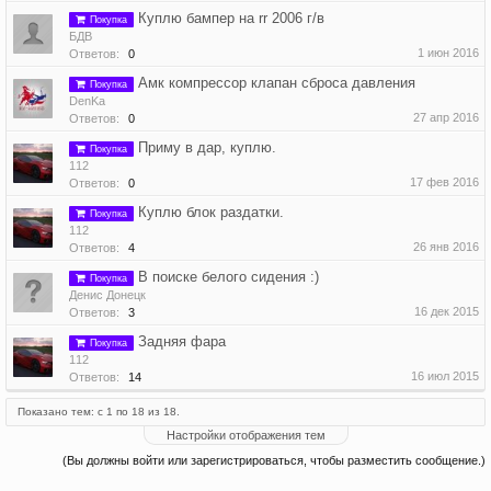
Куплю бампер на rr 2006 г/в
Покупка
БДВ
1 июн 2016
Ответов:
0
Амк компрессор клапан сброса давления
Покупка
DenKa
27 апр 2016
Ответов:
0
Приму в дар, куплю.
Покупка
112
17 фев 2016
Ответов:
0
Куплю блок раздатки.
Покупка
112
26 янв 2016
Ответов:
4
В поиске белого сидения :)
Покупка
Денис Донецк
16 дек 2015
Ответов:
3
Задняя фара
Покупка
112
16 июл 2015
Ответов:
14
Показано тем: с 1 по 18 из 18.
Настройки отображения тем
(Вы должны войти или зарегистрироваться, чтобы разместить сообщение.)