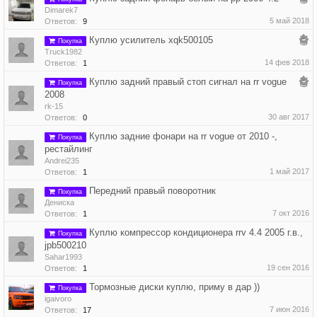
Dimarek7
5 май 2018
Ответов:
9
Куплю усилитель xqk500105
Покупка
Truck1982
14 фев 2018
Ответов:
1
Куплю задний правый стоп сигнал на rr vogue
Покупка
2008
rk-15
30 авг 2017
Ответов:
0
Куплю задние фонари на rr vogue от 2010 -,
Покупка
рестайлинг
Andrei235
1 май 2017
Ответов:
1
Передний правый поворотник
Покупка
Дениска
7 окт 2016
Ответов:
1
Куплю компрессор кондиционера rrv 4.4 2005 г.в.,
Покупка
jpb500210
Sahar1993
19 сен 2016
Ответов:
1
Тормозные диски куплю, приму в дар ))
Покупка
igaivoro
7 июн 2016
Ответов:
17