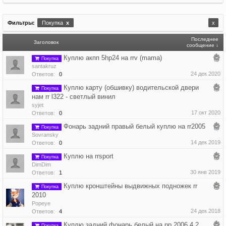
Фильтры:
Покупка
x
x
Последнее
Заголовок
сообщение ↓
Куплю акпп 5hp24 на rrv (mama)
Покупка
santakruz
24 дек 2020
Ответов:
0
Куплю карту (обшивку) водительской двери
Покупка
нам rr l322 - светлый винил
syjet
17 окт 2020
Ответов:
0
Фонарь задний правый белый куплю на rr2005
Покупка
Sovransky
14 дек 2019
Ответов:
0
Куплю на rrsport
Покупка
DimDim
30 янв 2019
Ответов:
1
Куплю кронштейны выдвижных подножек rr
Покупка
2010
Popeye
24 дек 2018
Ответов:
4
Куплю задний фонарь белый на рр 2006 4.2
Покупка