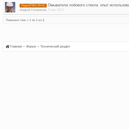
Омыватели лобового стекла. опыт использов
Pegas(P38A) 95+02
Андрей Голованов
,
3 июл 2017
Показано тем: с 1 по 2 из 2.
Главная
Форум
Технический раздел