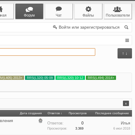
вная
Форум
Чат
Файлы
Пользователи
Войти или зарегистрироваться
↑ ↓
IV(L405) 2013+
RRS(L320) 05-09
RRS(L320) 10-12
RRS(L494) 2014+
x
Дата создания
Ответов ↓
Просмотров
Последнее сообщение
овления
Ответов:
0
Илья
Просмотров:
3.369
6 июл 2018