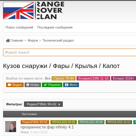
Поиск сообщений
Последние сообщения
Главная
Форум
Технический раздел
Кузов снаружи / Фары / Крылья / Капот
Выбор по марке авто:
Все
Classic 70-94
Evoque(L538) 11-15
Evoque 2016+
Видео
Инфо
Решено
Фото
Фильтры:
Pegas(P38A) 95+02
x
Заголовок
Pegas(P38A) 95+02
RRIII(L322) 02-05
RRIII(L322) 06-09
RRIII(L322) 10-12
прозрачности фар infinity 4.1
Илья
,
6 июл 2018