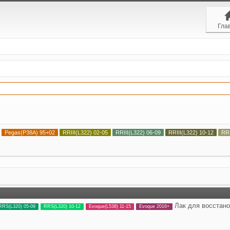
Гла
Pegas(P38A) 95+02
RRIII(L322) 02-05
RRIII(L322) 06-09
RRIII(L322) 10-12
RR
Лак для восстан
RRS(L320) 05-09
RRS(L320) 10-12
Evoque(L538) 11-15
Evoque 2016+