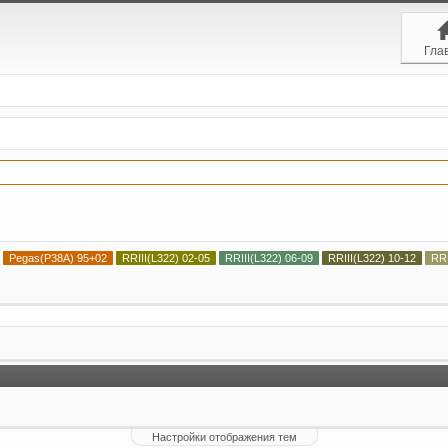
Гла
Pegas(P38A) 95+02
RRIII(L322) 02-05
RRIII(L322) 06-09
RRIII(L322) 10-12
RR
Настройки отображения тем