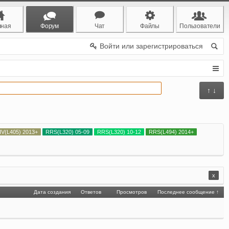
вная
Форум
Чат
Файлы
Пользователи
Войти или зарегистрироваться
↑ ↓
IV(L405) 2013+
RRS(L320) 05-09
RRS(L320) 10-12
RRS(L494) 2014+
x
Дата создания
Ответов
Просмотров
Последнее сообщение ↑