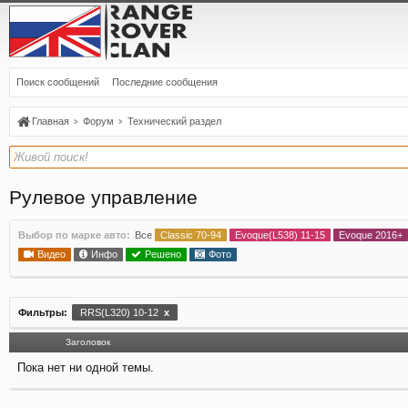
Поиск сообщений
Последние сообщения
Главная
Форум
Технический раздел
Рулевое управление
Выбор по марке авто:
Все
Classic 70-94
Evoque(L538) 11-15
Evoque 2016+
Видео
Инфо
Решено
Фото
Фильтры:
RRS(L320) 10-12
x
Заголовок
Пока нет ни одной темы.