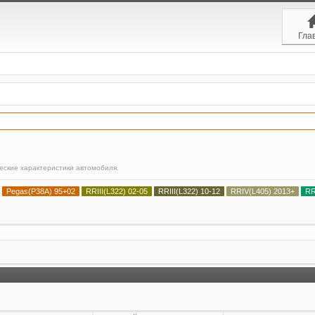
Гла
ческие характеристики автомобиля.
Pegas(P38A) 95+02
RRIII(L322) 02-05
RRIII(L322) 10-12
RRIV(L405) 2013+
RR