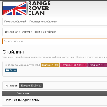
Поиск сообщений
Последние сообщения
Главная
Форум
Тюнинг и стайлинг
Стайлинг
Стайлинг - доработка или переделка авто выбранному стилю. Никак не влияет на техни
Выбор по марке авто:
Все
Classic 70-94
Evoque(L538) 11-15
Evoque 2016+
Фото
Фильтры:
Evoque 2016+
x
Заголовок
Пока нет ни одной темы.