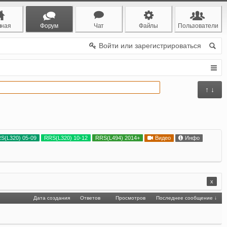
вная
Форум
Чат
Файлы
Пользователи
Войти или зарегистрироваться
↑ ↓
S(L320) 05-09
RRS(L320) 10-12
RRS(L494) 2014+
Видео
Инфо
x
Дата создания
Ответов
Просмотров
Последнее сообщение ↓