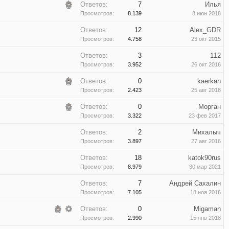
Ответов:
7
Илья
Просмотров:
8.139
8 июн 2018
Ответов:
12
Alex_GDR
Просмотров:
4.758
23 окт 2015
Ответов:
3
112
Просмотров:
3.952
26 окт 2016
Ответов:
0
kaerkan
Просмотров:
2.423
25 авг 2018
Ответов:
0
Морган
Просмотров:
3.322
23 фев 2017
Ответов:
2
Михалыч
Просмотров:
3.897
27 авг 2016
Ответов:
18
katok90rus
Просмотров:
8.979
30 мар 2021
Ответов:
7
Андрей Сахалин
Просмотров:
7.105
18 ноя 2016
Ответов:
0
Migaman
Просмотров:
2.990
15 янв 2018