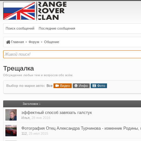
Поиск сообщений
Последние сообщения
Главная
Форум
Общение
Трещалка
Обсуждение любых тем и вопросов обо всём.
Выбор по марке авто:
Все
Видео
Инфо
Фото
Заголовок ↓
эффектный способ завязать галстук
Илья
,
28 янв 2016
Фотография Отец Александра Турчинова - изменник Родины, 
112
,
25 июл 2015