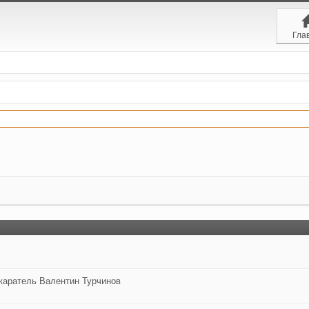
Гла
каратель Валентин Турчинов