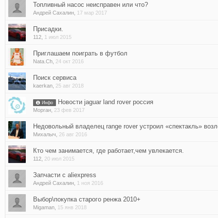
Топливный насос неисправен или что?
Андрей Сахалин
,
17 мар 2017
Присадки.
112
,
1 июл 2015
Приглашаем поиграть в футбол
Nata.Ch
,
24 окт 2016
Поиск сервиса
kaerkan
,
25 авг 2018
Новости jaguar land rover россия
Инфо
Морган
,
23 фев 2017
Недовольный владелец range rover устроил «спектакль» возл
Михалыч
,
26 авг 2016
Кто чем занимается, где работает,чем увлекается.
112
,
20 июл 2015
Запчасти с aliexpress
Андрей Сахалин
,
1 ноя 2016
Выбор\покупка старого ренжа 2010+
Migaman
,
15 янв 2018