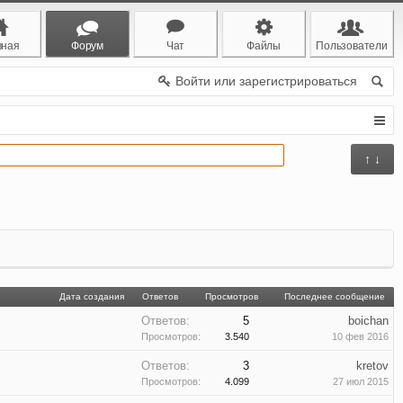
вная
Форум
Чат
Файлы
Пользователи
Войти или зарегистрироваться
↑ ↓
Дата создания
Ответов
Просмотров
Последнее сообщение
Ответов:
5
boichan
Просмотров:
3.540
10 фев 2016
Ответов:
3
kretov
Просмотров:
4.099
27 июл 2015