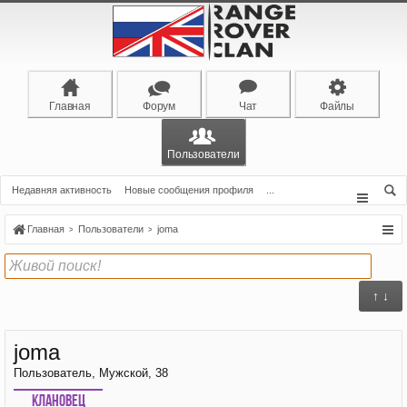
Главная
Форум
Чат
Файлы
Пользователи
Недавняя активность
Новые сообщения профиля
...
Главная
Пользователи
joma
↑ ↓
joma
Пользователь
, Мужской, 38
Клановец