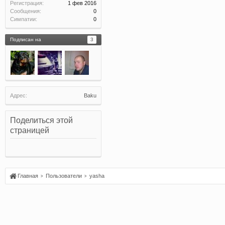
Регистрация:
1 фев 2016
Сообщения:
0
Симпатии:
0
Подписан на
3
Адрес:
Baku
Поделиться этой
страницей
Главная
Пользователи
yasha