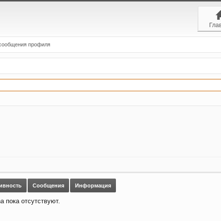
Гла
сообщения профиля
тивность
Сообщения
Информация
a пока отсутствуют.