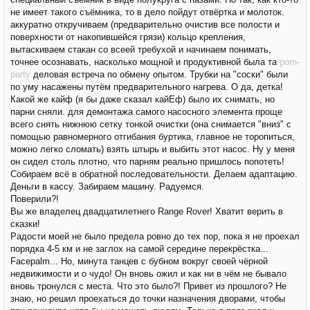
не имеет такого съёмника, то в дело пойдут отвёртка и молоток.
аккуратно откручиваем (предварительно очистив все полости и
поверхности от накопившейся грязи) кольцо крепления,
вытаскиваем стакан со всеей требухой и начинаем понимать,
точнее осознавать, насколько мощной и продуктивной была та
porn-
party
деловая встреча по обмену опытом. Трубки на "соски" были
по уму насажены путём предварительного нагрева. О да, детка!
Какой же кайф (я бы даже сказал кайЕф) было их снимать, но
парни сняли. для демонтажа самого насосного элемента проще
всего снять нижнюю сетку тонкой очистки (она снимается "вниз" с
помощью равномерного отгибания буртика, главное не торопиться,
можно легко сломать) взять штырь и выбить этот насос. Ну у меня
он сидел столь плотно, что парням реально пришлось попотеть!
Собираем всё в обратной последовательности. Делаем адаптацию.
Деньги в кассу. Забираем машину. Радуемся.
Поверили?!
Вы же владелец двадцатилетнего Range Rover! Хватит верить в
сказки!
Радости моей не было предела ровно до тех пор, пока я не проехал
порядка 4-5 км и не заглох на самой середине перекрёстка...
Facepalm... Но, минута танцев с бубном вокруг своей чёрной
недвижимости и о чудо! Он вновь ожил и как ни в чём не бывало
вновь тронулся с места. Что это было?! Привет из прошлого? Не
знаю, но решил проехаться до точки назначения дворами, чтобы