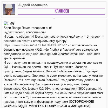
Андрей Голованов
Клановец
Бери Range Rover, говорили они!
Будет Весело, говорили они!
И ведь не обманули! Веселье просто через край лупит! В четверг я
решился на визит к официальному дилеру
https://www.drive2.ru/l/478569034133012691/
- Как сэкономить на
бензине при поездке к ОД, ибо "пойти в "гаражи" это возможное
попадалово на ещё большие деньги и самое страшное - большая
трата времени.
И вот наступает пятница, я в предвкушении и ожидании звонков от
ОД... Назначенное время - звонк. Тут всё чётко. Загнали
приступаем, будем звонить. Хорошо. обратная связь от дилера
очень порадовала. Звонили по всем мелочам, по напрасну мозг не
"любили". т.к. пятница была "забитой", то диагностику делали в
этапа. По результату был сделан вывод о том, что помер
бензонасос. Ок. Цена у ОД 26+, плюс ожидание и 3600 замена. Но
нам же надо срочно! берём паузу, выносим всем окружающим мозг
(в том числе и ОД) по техническим характеристикам этого самого
насоса. и вот какую информацию получаем (
ОСТОРОЖНО!!!
СЕЙЧАС БУДЕТ МИНУТКА ТЕХНИЧЕСКОГО ЗАНУДСТВА
)