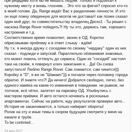
при рецидиве хотя бы не мешать людям. Только я подъехал к
нужному месту и вновь глохнем... Это что за фигня? спросил кто-то
в моей голове. Да, Range ведёт Вас к разделению личности. И это
он ещё ложку обеденную для мозгов не доставал! как позже сказал
один мой друг, по совместительству владелец Диско1 - Ты решил с
наскока Range Rover победить?! Ну ты это, держись там, хорошего
настроения и т.д.
Соответственно время позволяет, звоню в ОД. Коротко
обрисовываю проблему и в ответ слышу - ждём!
Ну т.к. я иногда дружу с соседями по своему "чердаку" один из них
сказал - подожди и запускай. Параллельно обзванивая знакомых,
кто может помочь оттянуть до сервиса. Один из "соседей" настоял
таки на своём, я повернул ключ зажигания и... Да! Он снова
запустился! Люблю Range Rover. Сам ломается, сам чинится)))
Коробку в "D", я же не "Шамаич"))) и погнали через половину города
обратно. И знаете что?! Да ничего! Добрался свободно, легко, без
единого намёка на какие-то изменения в поведении. ни рывков, ни
толчков, всё чётко. залетел на парковку ОД. Улыбнулись с
мастером приёмки. И авто остался ночевать в роскошных
апартаментах. Сейчас на работе, жду результатов проверки авто...
История не заканчивается, а только набирает обороты!
Ролик на эту и иные темы в скором будущем смотрите у меня на
канале в трубе.
To be continied...
24 июл 2017