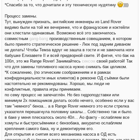
*Спасибо за то, что дочитали и эту техническую нудятину
))))
Процесс замены.
Тут, вынужден признать, английские инженеры из Land Rover
видимо были на той же вечеринке, что и французские и коктейли
они хлестали одинаковые. Возможно всё это закончилось
совместным
gang-bang
производственным совещанием, в котором
было принято стратегическое решение - Люк под задним диваном
не делать! Чтобы Темза вдруг не зашла в гости и не замочила ноги
бабушке Елизавете II и всей придворной свите. И фигня, что бак на
100л, это же Range Rover! Занимайтесь
сексом
своей работой! Так
что для замены топливного насоса нужно снимать бак целиком.
*К сожалению, (по этическим соображениям и в рамках
конфиденциальности иных клиентов) в ремзоне ОД съёмки были
настоятельно не рекомендованы. Хорошо, мы люди не
конфликтные, правила игры принимаем.
по сему процесс не запечатлён. Но без гидроподставки или
минимум 2х помощников делать особо нечего, особенно если у вас
там "немного" бенза... а в Range Rover немного это если стрелка
указателя перешагнула половину шкалы... Собственно так и было.
в баке у меня плескалось около 40л... Ао факту - ослабляем все
хомуты и быстросъёмники с бензобака, аккуратно ослабляем
крепления самого бака, ну и демонтируем его.
Для открытия и снятия всего механизма насоса в ОД есть
специальный съёмник в виде полукруга с пазами. Но так, как кто-то