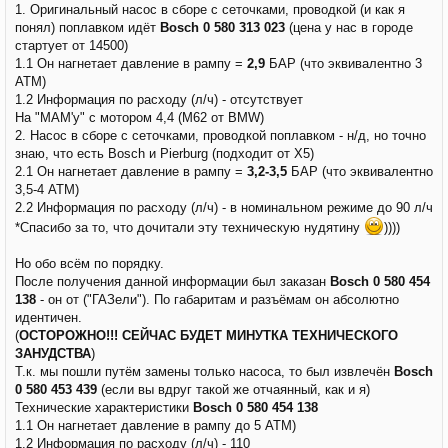
1. Оригинальный насос в сборе с сеточками, проводкой (и как я
понял) поплавком идёт
Bosch 0 580 313 023
(цена у нас в городе
стартует от 14500)
1.1 Он нагнетает давление в рампу =
2,9
БАР (что эквивалентно 3
АТМ)
1.2 Информация по расходу (л/ч) - отсутствует
На "МАМ'у" с мотором 4,4 (М62 от BMW)
2. Насос в сборе с сеточками, проводкой поплавком - н/д, но точно
знаю, что есть Bosch и Pierburg (подходит от Х5)
2.1 Он нагнетает давление в рампу =
3,2-3,5
БАР (что эквивалентно
3,5-4 АТМ)
2.2 Информация по расходу (л/ч) - в номинальном режиме до 90 л/ч
*Спасибо за то, что дочитали эту техническую нудятину
))))
Но обо всём по порядку.
После получения данной информации был заказан
Bosch 0 580 454
138
- он от ("ГАЗели"). По габаритам и разъёмам он абсолютно
идентичен.
(
ОСТОРОЖНО!!! СЕЙЧАС БУДЕТ МИНУТКА ТЕХНИЧЕСКОГО
ЗАНУДСТВА
)
Т.к. мы пошли путём замены только насоса, то был извлечён
Bosch
0 580 453 439
(если вы вдруг такой же отчаянный, как и я)
Технические характеристики
Bosch 0 580 454 138
1.1 Он нагнетает давление в рампу до 5 АТМ)
1.2 Информация по расходу (л/ч) - 110