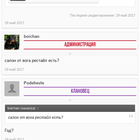
Последнее редактирование:
29 май 2017
29 май 2017
boichan
АДМИНИСТРАЦИЯ
салон от вога рестайл есть?
29 май 2017
Podehevle
Клановец
boichan сказал(а):
↑
салон от вога рестайл есть?
Год?
29 май 2017