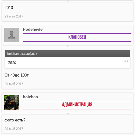
2010
29 май 2017
Podehevle
Клановец
boichan сказал(а):
↑
2010
От 40до 100т
29 май 2017
boichan
АДМИНИСТРАЦИЯ
фото есть?
29 май 2017