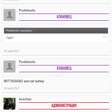
Podehevle
Клановец
Podehevle сказал(а):
↑
Год?
29 май 2017
Podehevle
Клановец
89772634362 ватсаб вибер
29 май 2017
boichan
АДМИНИСТРАЦИЯ