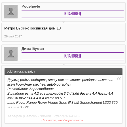
Podehevle
Клановец
Метро Выхино косинская дом 10
29 май 2017
Дима Буман
Клановец
boichan сказал(а):
↑
Друзья, рады сообщить, что у нас появилась разборка почти по
всем Рэйнджам (se, hse, autobiography).
Рестайлинг, дорестайлинг.
В разборе есть 4.2 sc суперчардж 3.6 d 3.6d дизель 4.4 Ягуар 4.4
m62-tu m62 b44 4.4 d 4.4d diesel 5.0.
Land Rover Range Rover Vogue Sport III 3 LM Supercharged L322 320
2002-2012 гг.
Телефон (Ватсаб - Вибер) +7(977)263-43-62.
Нажмите, чтобы раскрыть...
Адрес: Косинская, 10.