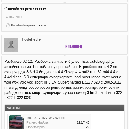
Спасибо за разъяснения.
14 май 2017
Podehevle
нравится это.
Podehevle
Клановец
Разбираю.02-12. Разборка запчасти б.у. se, hse, autobiography,
автобиография. Рестайлинг дорестайлинг В разборе есть 4.2 sc
суперчардж 3.6 d 3.6d дизель 4.4 Ягуар 4.4 m62-tu m62 b44 4.4 d
4.4d diesel 5.0 суперчарч суперчаржет. land rover range rover vogue
wog wok vok vog sport III 3 LM Supercharged L322 л320 с 2002-2012
гг. лэнд ленд ровер ровэр ренж рендж рейнж рейндж рэнж рэйнж
рэйндж вог вок спорт суперчарж суперчаржед 3 lm 3 лм 3лм л 322
л322 L 322 l320
Вложения:
IMG-20170527-WA0021.jpg
Размер файла:
122,7 КБ
Просмотров:
22