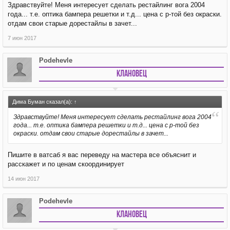
Здравствуйте! Меня интересует сделать рестайлинг вога 2004
года... т.е. оптика бампера решетки и т.д... цена с р-той без окраски.
отдам свои старые дорестайлы в зачет...
7 июн 2017
Podehevle
Клановец
Дима Буман сказал(а):
↑
Здравствуйте! Меня интересует сделать рестайлинг вога 2004
года... т.е. оптика бампера решетки и т.д... цена с р-той без
окраски. отдам свои старые дорестайлы в зачет...
Пишите в ватсаб я вас переведу на мастера все объяснит и
расскажет и по ценам скоординирует
14 июн 2017
Podehevle
Клановец