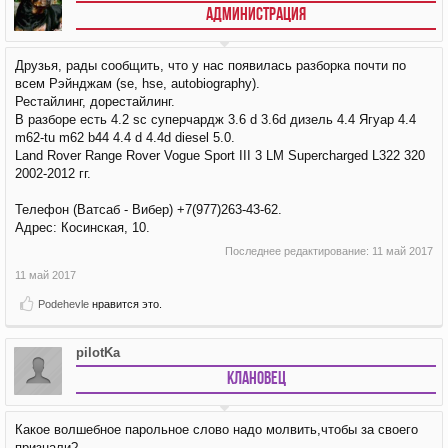
АДМИНИСТРАЦИЯ
Друзья, рады сообщить, что у нас появилась разборка почти по
всем Рэйнджам (se, hse, autobiography).
Рестайлинг, дорестайлинг.
В разборе есть 4.2 sc суперчардж 3.6 d 3.6d дизель 4.4 Ягуар 4.4
m62-tu m62 b44 4.4 d 4.4d diesel 5.0.
Land Rover Range Rover Vogue Sport III 3 LM Supercharged L322 320
2002-2012 гг.
Телефон (Ватсаб - Вибер) +7(977)263-43-62.
Адрес: Косинская, 10.
Последнее редактирование:
11 май 2017
11 май 2017
Podehevle
нравится это.
pilotKa
Клановец
Какое волшебное парольное слово надо молвить,чтобы за своего
признали?