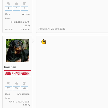
1
0
0
Имя:
Артем
Авто:
RR-Classic (1970-
1994)
Артемыч
,
20 дек 2021
Drive2:
Temikon
boichan
АДМИНИСТРАЦИЯ
881
75
48
Имя:
Александр
Авто:
RR-III L322 (2002-
2012)