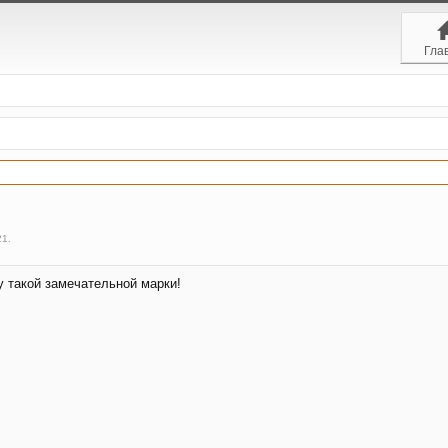
Гла
21
.
у такой замечательной марки!