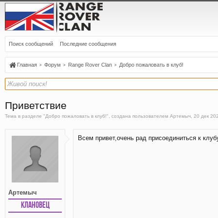
Поиск сообщений
Последние сообщения
Главная
Форум
Range Rover Clan
Добро пожаловать в клуб!
Приветствие
Тема в разделе "
Добро пожаловать в клуб!
", создана пользователем
Артемыч
,
20 дек 20
Всем привет,очень рад присоединиться к клуб
Артемыч
Клановец