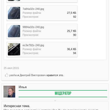
7a84a32s-240.jpg
Размер файла:
27,5 КБ
Просмотров:
92
9884a32s-240.jpg
Размер файла:
25,7 КБ
Просмотров:
90
ec3e792s-240.jpg
Размер файла:
36,4 КБ
Просмотров:
94
25 июл 2015
yasha
и
Дмитрий Викторович
нравится это.
Илья
МОДЕРАТОР
Интересная тема.