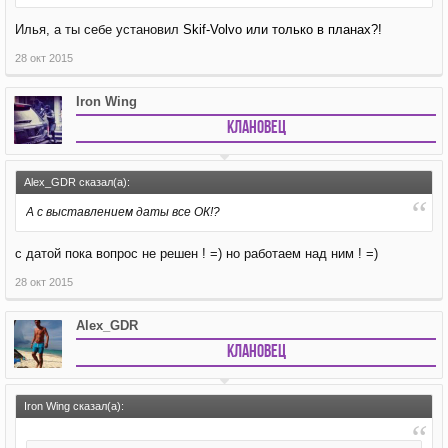
Илья, а ты себе установил
Skif-Volvo или только в планах?!
28 окт 2015
Iron Wing
Клановец
Alex_GDR сказал(а):
А с выставлением даты все ОК!?
с датой пока вопрос не решен ! =) но работаем над ним ! =)
28 окт 2015
Alex_GDR
Клановец
Iron Wing сказал(а):