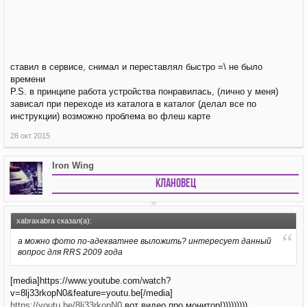
ставил в сервисе, снимал и переставлял быстро =\ не было
времени
P.S. в принципе работа устройства понравилась, (лично у меня)
зависал при переходе из каталога в каталог (делал все по
инструкции) возможно проблема во флеш карте
28 окт 2015
Iron Wing
Клановец
xabraxabra сказал(а):
а можно фото по-адекватнее выложить? интересует данный
вопрос для RRS 2009 года
[media]https://www.youtube.com/watch?
v=8lj33rkopN0&feature=youtu.be[/media]
https://youtu.be/8lj33rkopN0
вот видео про монитор!)))))))))