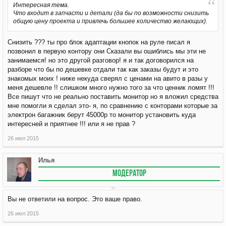
Интересная тема.
Что входит в запчасти и детали (да бы по возможности снизить
общую цену проекта и привлечь большее количество желающих).
Снизить ??? ты про блок адаптации кнопок на руле писал я
позвонил в первую контору они Сказали вы ошиблись мы эти не
занимаемся! но это другой разговор! я и так договорился на
разборе что бы по дешевке отдали так как заказы будут и это
знакомых моих ! ниже некуда сверял с ценами на авито в разы у
меня дешевле !! слишком много нужно того за что ценник ломят !!!
Все пишут что не реально поставить монитор но я вложил средства
мне помогли я сделал это- я, по сравнению с конторами которые за
электрон багажник берут 45000р то монитор установить куда
интересней и приятнее !!! или я не прав ?
26 июл 2015
Илья
МОДЕРАТОР
Вы не ответили на вопрос. Это ваше право.
26 июл 2015