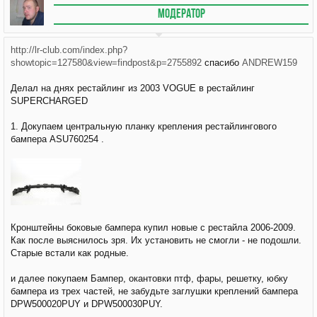
МОДЕРАТОР
http://lr-club.com/index.php?
showtopic=127580&view=findpost&p=2755892
спасибо
ANDREW159
Делал на днях рестайлинг из 2003 VOGUE в рестайлинг
SUPERCHARGED
1. Докупаем центральную планку крепления рестайлингового
бампера ASU760254 .
Кронштейны боковые бампера купил новые с рестайла 2006-2009.
Как после выяснилось зря. Их установить не смогли - не подошли.
Старые встали как родные.
и далее покупаем Бампер, окантовки птф, фары, решетку, юбку
бампера из трех частей, не забудьте заглушки креплений бампера
DPW500020PUY и DPW500030PUY.