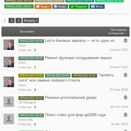
RRIII(L322) 10-12
RRIV(L405) 2013+
RRS(L320) 05-09
RRS(L320) 10-12
RRS(L494) 2014+
Видео
Инфо
Решено
Фото
1
2
3
Вперёд >
Последнее
Заголовок
сообщение ↓
Led в боковые зеркала — есть одно но
RRIII(L322) 06-09
Илья
13 июл 2022
Ответов:
5
Ремонт функции складывания зеркал
RRIII(L322) 06-09
Илья
16 июл 2020
Ответов:
2
"пробить
RRIII(L322) 02-05
RRIII(L322) 06-09
RRIII(L322) 10-12
лося" или замена лобового стекла
Илья
30 мар 2020
Ответов:
0
Резинки уплотнителей двери
RRIII(L322) 10-12
1972Андрей
28 ноя 2019
Ответов:
0
Поиск стёкл для фар рр2008 года.
RRIII(L322) 06-09
АлексейБ
20 авг 2019
Ответов:
0