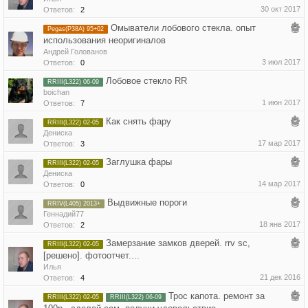
30 окт 2017
Ответов:
2
Омыватели лобового стекла. опыт
Pegas(P38A) 95+02
использования неоригиналов
Андрей Голованов
3 июл 2017
Ответов:
0
Лобовое стекло RR
RRIII(L322) 06-09
boichan
1 июн 2017
Ответов:
7
Как снять фару
RRIII(L322) 02-05
Дениска
17 мар 2017
Ответов:
3
Заглушка фары
RRIII(L322) 02-05
Дениска
14 мар 2017
Ответов:
0
Выдвижные пороги
RRIV(L405) 2013+
Геннадий77
18 янв 2017
Ответов:
2
Замерзание замков дверей. rrv sc,
RRIII(L322) 02-05
[решено]. фотоотчет....
Илья
21 дек 2016
Ответов:
4
Трос капота. ремонт за
RRIII(L322) 02-05
RRIII(L322) 06-09