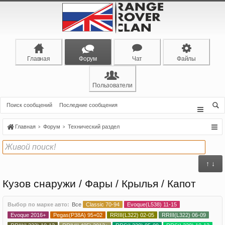
Главная
Форум
Чат
Файлы
Пользователи
Поиск сообщений
Последние сообщения
Главная
Форум
Технический раздел
↑ ↓
Кузов снаружи / Фары / Крылья / Капот
Выбор по марке авто:
Все
Classic 70-94
Evoque(L538) 11-15
Evoque 2016+
Pegas(P38A) 95+02
RRIII(L322) 02-05
RRIII(L322) 06-09