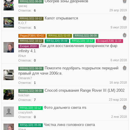
Обогрев зоны дворников
RRIII(L322) 06-09
qazaq
29 апр 2019
Ответов:
6
Капот открывается
RRIII(L322) 10-12
K.O.T
9 июл 2018
Ответов:
5
Pegas(P38A) 95+02
RRIII(L322) 02-05
RRIII(L322) 06-09
RRIII(L322) 10-12
RRS(L320) 05-09
RRS(L320) 10-12
Evoque(L538) 11-15
Лак для восстановления прозрачности фар
Evoque 2016+
infinity 4.1
Илья
6 июл 2018
Ответов:
0
Помогите подобрать подкрылок передний
RRIII(L322) 06-09
правый для чачи 2006г.в.
Dimarek7
16 апр 2018
Ответов:
1
Способ открывания Range Rover III (LM) 2002
RRIII(L322) 06-09
boichan
23 мар 2018
Ответов:
7
Фото дальнего света rrs
RRS(L320) 10-12
crazytosh
2 янв 2018
Ответов:
0
Чистка линз головного света
RRS(L320) 05-09
Илья