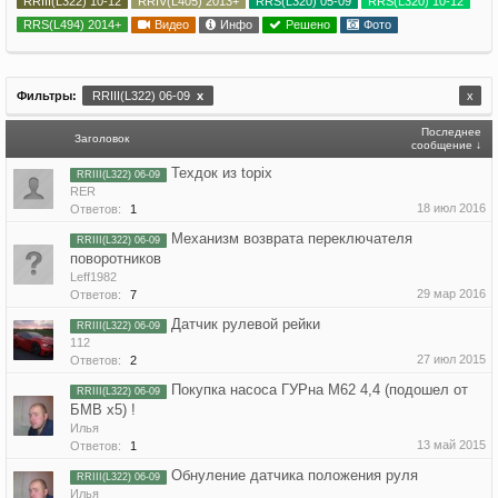
RRIII(L322) 10-12
RRIV(L405) 2013+
RRS(L320) 05-09
RRS(L320) 10-12
RRS(L494) 2014+
Видео
Инфо
Решено
Фото
Фильтры:
RRIII(L322) 06-09
x
x
Последнее
Заголовок
сообщение ↓
Техдок из topix
RRIII(L322) 06-09
RER
18 июл 2016
Ответов:
1
Механизм возврата переключателя
RRIII(L322) 06-09
поворотников
Leff1982
29 мар 2016
Ответов:
7
Датчик рулевой рейки
RRIII(L322) 06-09
112
27 июл 2015
Ответов:
2
Покупка насоса ГУРна М62 4,4 (подошел от
RRIII(L322) 06-09
БМВ х5) !
Илья
13 май 2015
Ответов:
1
Обнуление датчика положения руля
RRIII(L322) 06-09
Илья