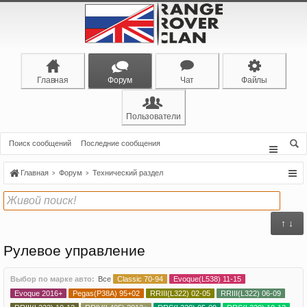
Главная
Форум
Чат
Файлы
Пользователи
Поиск сообщений
Последние сообщения
Главная
Форум
Технический раздел
↑ ↓
Рулевое управление
Выбор по марке авто:
Все
Classic 70-94
Evoque(L538) 11-15
Evoque 2016+
Pegas(P38A) 95+02
RRIII(L322) 02-05
RRIII(L322) 06-09