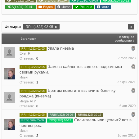
RRIII(L322) 10-12
RRIV(L405) 2013+
RRS(L320) 05-09
RRS(L320) 10-12
RRS(L494) 2014+
Видео
Инфо
Решено
Фото
Фильтры:
RRIII(L322) 02-05
x
x
Последнее
Заголовок
сообщение ↓
Упала пневма
RRIII(L322) 02-05
Exei_R
7 фев 2023
Ответов:
0
Замена сайлентов заднего подрамника
RRIII(L322) 02-05
своими руками.
Илья
27 дек 2021
Ответов:
1
Братцы помогите вылечить болячку
RRIII(L322) 02-05
рэнджа (пневма)
Игорь АТИ
6 авг 2020
Ответов:
0
RRIII(L322) 02-05
RRIII(L322) 06-09
RRIII(L322) 10-12
Силикагель или цеолит? вот в
RRS(L320) 05-09
RRS(L320) 10-12
чем вопрос.
Илья
16 авг 2018
Ответов:
2