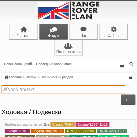
Главная
Форум
Чат
Файлы
Пользователи
Поиск сообщений
Последние сообщения
Главная
Форум
Технический раздел
↑ ↓
Ходовая / Подвеска
Выбор по марке авто:
Все
Classic 70-94
Evoque(L538) 11-15
Evoque 2016+
Pegas(P38A) 95+02
RRIII(L322) 02-05
RRIII(L322) 06-09