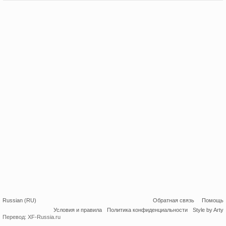
Russian (RU)
Обратная связь
Помощь
Условия и правила
Политика конфиденциальности
Style by Arty
Перевод:
XF-Russia.ru