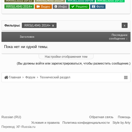
RRIII(L322) 10-12
RRIV(L405) 2013+
RRS(L320) 05-09
RRS(L320) 10-12
RRS(L494) 2014+
Видео
Инфо
Решено
Фото
Фильтры:
RRS(L494) 2014+
x
x
Последнее
Заголовок
сообщение ↓
Пока нет ни одной темы.
Настройки отображения тем
(Вы должны войти или зарегистрироваться, чтобы разместить сообщение.)
Главная
Форум
Технический раздел
Russian (RU)
Обратная связь
Помощь
Условия и правила
Политика конфиденциальности
Style by Arty
Перевод:
XF-Russia.ru