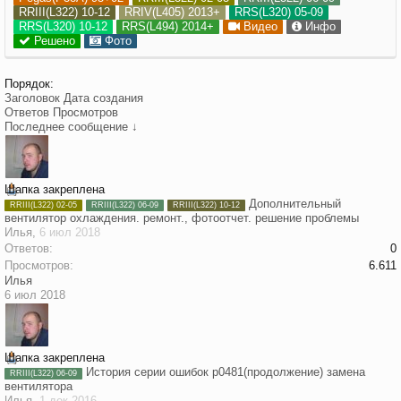
RRIII(L322) 10-12
RRIV(L405) 2013+
RRS(L320) 05-09
RRS(L320) 10-12
RRS(L494) 2014+
Видео
Инфо
Решено
Фото
Порядок:
Заголовок
Дата создания
Ответов
Просмотров
Последнее сообщение ↓
Шапка закреплена
Дополнительный
RRIII(L322) 02-05
RRIII(L322) 06-09
RRIII(L322) 10-12
вентилятор охлаждения. ремонт., фотоотчет. решение проблемы
Илья
,
6 июл 2018
Ответов:
0
Просмотров:
6.611
Илья
6 июл 2018
Шапка закреплена
История серии ошибок p0481(продолжение) замена
RRIII(L322) 06-09
вентилятора
Илья
,
1 дек 2016