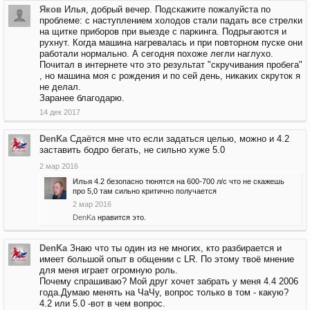
Яков
Илья, добрый вечер. Подскажите пожалуйста по
проблеме: с наступлением холодов стали падать все стрелки
на щитке приборов при выезде с паркинга. Подрыгаются и
рухнут. Когда машина нагревалась и при повторном пуске они
работали нормально. А сегодня похоже легли наглухо.
Почитал в интернете что это результат "скручивания пробега"
, но машина моя с рождения и по сей день, никаких скруток я
не делал.
Заранее благодарю.
14 дек 2017
DenKa
Сдаётся мне что если задаться целью, можно и 4.2
заставить бодро бегать, не сильно хуже 5.0
2 мар 2016
Илья
4.2 безопасно тюнятся на 600-700 л/с что не скажешь
про 5,0 там сильно критично получается
2 мар 2016
DenKa
нравится это.
DenKa
Знаю что ты один из не многих, кто разбирается и
имеет большой опыт в общении с LR. По этому твоё мнение
для меня играет огромную роль.
Почему спрашиваю? Мой друг хочет забрать у меня 4.4 2006
года.Думаю менять на ЧаЧу, вопрос только в том - какую?
4.2 или 5.0 -вот в чем вопрос.