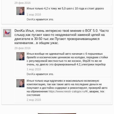
29 фев 2016
Илья
только 4,2 к тому же 5,0 шел с 10 года и стоит дорого
1 мар 2016
DenKa
нравится это.
DenKa
Илья, очень интересно твоё мнение о ВОГ 5.0. Часто
слышу,как пугают како-то неадекватной заменой цепей на
двигателе в 30-50 тыс.км Пугают проворачивающимся
каленвалом...в общем ужас.
29 фев 2016
Илья
вообще не адекватный авто начиная с 6 поршневых
брембо и космическим ценником на колодки, передние стойки
с регулируемой жесткостью то же космос, 6hp28 то же не
очень, ну двигло это формированный 4.2,электрики перебор
1 мар 2016
DenKa
нравится это.
Илья
только ищи вдумчиво и максимально возможную
комплектацию, так как такие авто на последние деньги не
покупают и достойно содержат и ремонтируют, проверяй авто
на обременение
https://www.reestr-zalogov.ru/#/
, аварии, тех
состояние
2 мар 2016