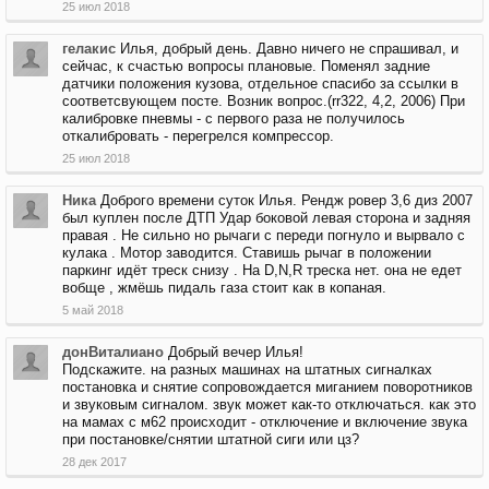
25 июл 2018
гелакис
Илья, добрый день. Давно ничего не спрашивал, и
сейчас, к счастью вопросы плановые. Поменял задние
датчики положения кузова, отдельное спасибо за ссылки в
соответсвующем посте. Возник вопрос.(rr322, 4,2, 2006) При
калибровке пневмы - с первого раза не получилось
откалибровать - перегрелся компрессор.
25 июл 2018
Ника
Доброго времени суток Илья. Рендж ровер 3,6 диз 2007
был куплен после ДТП Удар боковой левая сторона и задняя
правая . Не сильно но рычаги с переди погнуло и вырвало с
кулака . Мотор заводится. Ставишь рычаг в положении
паркинг идёт треск снизу . На D,N,R треска нет. она не едет
вобще , жмёшь пидаль газа стоит как в копаная.
5 май 2018
донВиталиано
Добрый вечер Илья!
Подскажите. на разных машинах на штатных сигналках
постановка и снятие сопровождается миганием поворотников
и звуковым сигналом. звук может как-то отключаться. как это
на мамах с м62 происходит - отключение и включение звука
при постановке/снятии штатной сиги или цз?
28 дек 2017