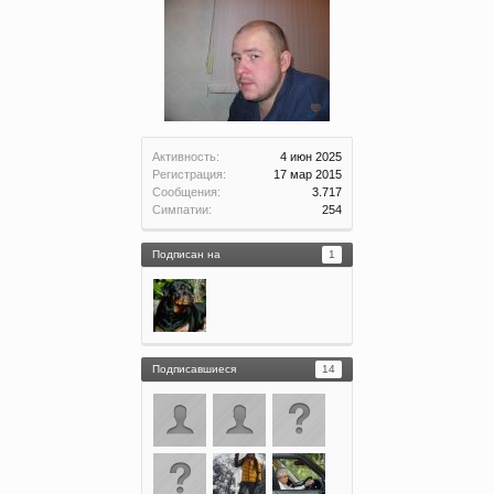
Активность:
4 июн 2025
Регистрация:
17 мар 2015
Сообщения:
3.717
Симпатии:
254
Подписан на
1
Подписавшиеся
14