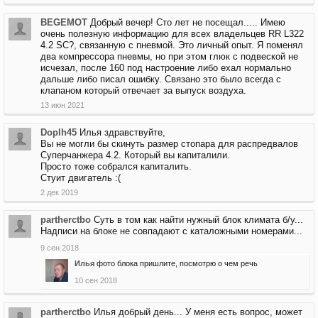
BEGEMOT
Добрый вечер! Сто лет не посещал..... Имею
очень полезную информацию для всех владельцев RR L322
4.2 SC?, связанную с пневмой. Это личный опыт. Я поменял
два компрессора пневмы, но при этом глюк с подвеской не
исчезал, после 160 под настроение либо ехал нормально
дальше либо писал ошибку. Связано это было всегда с
клапаном который отвечает за выпуск воздуха.
13 июн 2021
Doplh45
Илья здравствуйте,
Вы не могли бы скинуть размер стопара для распредвалов
Суперчанжера 4.2. Который вы капиталили.
Просто тоже собрался капиталить.
Стуит двигатель :(
2 дек 2019
partherctbo
Суть в том как найти нужный блок климата б/у...
Надписи на блоке не совпадают с каталожными номерами...
9 сен 2018
Илья
фото блока пришлите, посмотрю о чем речь
10 сен 2018
partherctbo
Илья добрый день... У меня есть вопрос, может