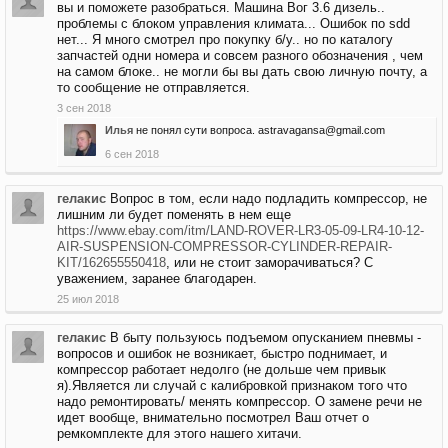
вы и поможете разобраться. Машина Вог 3.6 дизель..
проблемы с блоком управления климата... Ошибок по sdd
нет... Я много смотрел про покупку б/у.. но по каталогу
запчастей одни номера и совсем разного обозначения , чем
на самом блоке.. не могли бы вы дать свою личную почту, а
то сообщение не отправляется.
3 сен 2018
Илья
не понял сути вопроса. astravagansa@gmail.com
6 сен 2018
гелакис
Вопрос в том, если надо подладить компрессор, не
лишним ли будет поменять в нем еще
https://www.ebay.com/itm/LAND-ROVER-LR3-05-09-LR4-10-12-
AIR-SUSPENSION-COMPRESSOR-CYLINDER-REPAIR-
KIT/162655550418
, или не стоит заморачиваться? С
уважением, заранее благодарен.
25 июл 2018
гелакис
В быту пользуюсь подъемом опусканием пневмы -
вопросов и ошибок не возникает, быстро поднимает, и
компрессор работает недолго (не дольше чем привык
я).Является ли случай с калибровкой признаком того что
надо ремонтировать/ менять компрессор. О замене речи не
идет вообще, внимательно посмотрел Ваш отчет о
ремкомплекте для этого нашего хитачи.