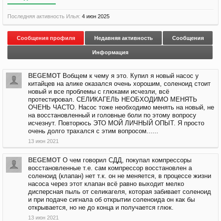
Последняя активность Илья:
4 июн 2025
Сообщения профиля
Недавняя активность
Сообщения
Информация
BEGEMOT
Вобщем к чему я это. Купил я новый насос у
китайцев на алике оказался очень хорошим, соленоид стоит
новый и все проблемы с глюками исчезли, всё
протестировал. СЕЛИКАГЕЛЬ НЕОБХОДИМО МЕНЯТЬ
ОЧЕНЬ ЧАСТО. Насос тоже необходимо менять на новый, не
на восстановленный и головные боли по этому вопросу
исчезнут. Повторюсь ЭТО МОЙ ЛИЧНЫЙ ОПЫТ. Я просто
очень долго трахался с этим вопросом......
13 июн 2021
BEGEMOT
О чем говорил СДД, покупал компрессоры
восстановленные т.е. сам компрессор восстановлен а
соленоид (клапан) нет т.к. он не меняется, в процессе жизни
насоса через этот клапан всё равно выходит мелко
дисперсная пыль от селикагеля, которая забивает соленоид
и при подаче сигнала об открытии соленоида он как бы
открывается, но не до конца и получается глюк.
13 июн 2021