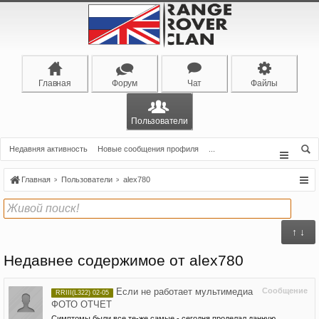
Главная
Форум
Чат
Файлы
Пользователи
Недавняя активность
Новые сообщения профиля
...
Главная
Пользователи
alex780
↑ ↓
Недавнее содержимое от alex780
Если не работает мультимедиа
Сообщение
RRIII(L322) 02-05
ФОТО ОТЧЕТ
Симптомы были все те-же самые - сегодня проделал данную