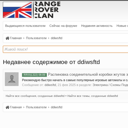
Выдающиеся пользователи
Сейчас на форуме
Недавняя активность
Новые 
Главная
Пользователи
ddiwsftd
Недавнее содержимое от ddiwsftd
Распиновка соединительной коробки жгутов э
RRIII(L322) 06-09
Рекомендую быстро начать в самые популярные игровые автоматы и сло
Сообщение от:
ddiwsftd
,
21 фев 2025
в разделе:
Электрика / Схемы Под
Найти все сообщения, созданные ddiwsftd
Найти все темы, созданные ddiwsftd
Главная
Пользователи
ddiwsftd