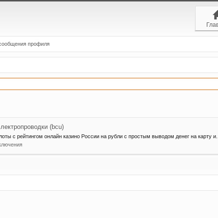
Гла
сообщения профиля
лектропроводки (bcu)
ты с рейтингом онлайн казино России на рубли с простым выводом денег на карту и..
ключения