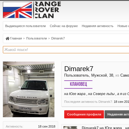
Выдающиеся пользователи
Сейчас на форуме
Недавняя активность
Новые 
Главная
Пользователи
Dimarek7
Dimarek7
Пользователь
, Мужской, 38,
из
Сам
Клановец
на Юге жара , на Севере льды , а я из
Последняя активность Dimarek7:
18 сен 20
Сообщения профиля
Недавняя ак
Активность:
18 сен 2018
Dimarek7
на Юге жара , н