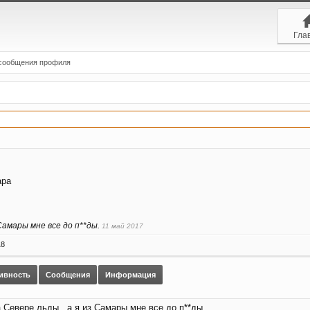
Гла
сообщения профиля
ара
 Самары мне все до п**ды.
11 май 2017
18
тивность
Сообщения
Информация
а Севере льды , а я из Самары мне все до п**ды.