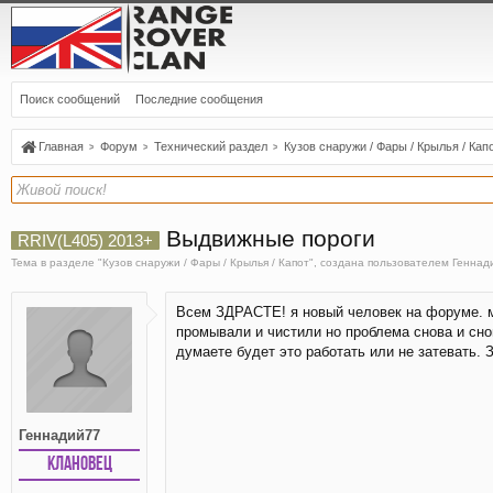
Поиск сообщений
Последние сообщения
Главная
Форум
Технический раздел
Кузов снаружи / Фары / Крылья / Кап
Выдвижные пороги
RRIV(L405) 2013+
Тема в разделе "
Кузов снаружи / Фары / Крылья / Капот
", создана пользователем
Геннад
Всем ЗДРАСТЕ! я новый человек на форуме. мо
промывали и чистили но проблема снова и сно
думаете будет это работать или не затевать. 
Геннадий77
Клановец