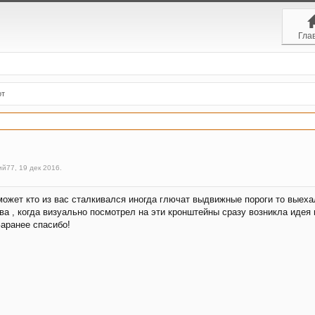
Гла
от
ий77
,
19 дек 2016
.
жет кто из вас сталкивался иногда глючат выдвижные пороги то выехал
ва , когда визуально посмотрел на эти кронштейны сразу возникла идея
Заранее спасибо!