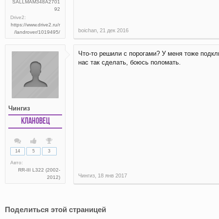
SALLMAM348A2701
92
Drive2:
https://www.drive2.ru/r
boichan
,
21 дек 2016
/landrover/1019495/
Что-то решили с порогами? У меня тоже подкл
нас так сделать, боюсь поломать.
Чингиз
Клановец
14
5
3
Авто:
RR-III L322 (2002-
Чингиз
,
18 янв 2017
2012)
Поделиться этой страницей