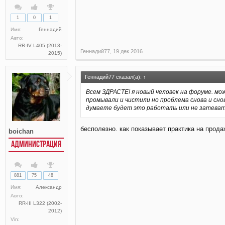
1
0
1
Имя:
Геннадий
Авто:
RR-IV L405 (2013-
Геннадий77
,
19 дек 2016
2015)
Геннадий77 сказал(а):
↑
Всем ЗДРАСТЕ! я новый человек на форуме. мо
промывали и чистили но проблема снова и сно
думаете будет это работать или не затевать
бесполезно. как показывает практика на прод
boichan
АДМИНИСТРАЦИЯ
881
75
48
Имя:
Александр
Авто:
RR-III L322 (2002-
2012)
Vin: