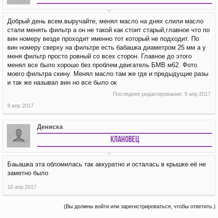
Добрый день всем.выручайте, менял масло на днях слили масло
стали менять фильтр а он не такой как стоит старый,главное что по
вин номеру везде проходит именно тот который не подходит. По
вин номеру сверху на фильтре есть бабашка диаметром 25 мм а у
меня фильтр просто ровный со всех сторон. Главное до этого
менял все было хорошо без проблем.двигатель БМВ м62. Фото
моего фильтра скину. Менял масло там же где и предыдущие разы
и так же называл вин но все было ок
Последнее редактирование:
9 апр 2017
9 апр 2017
Дениска
Клановец
Баьашка эта обломилась так аккуратно и осталась в крышке её не
заметно было
10 апр 2017
(Вы должны войти или зарегистрироваться, чтобы ответить.)