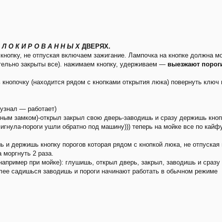
 Л О К И Р О В А Н Н Ы Х
ДВЕРЯХ.
опку, не отпуская включаем зажигание. Лампочка на кнопке должна мор
тельно закрыты все). нажимаем кнопку, удерживаем —
выезжают пороги
ь кнопочку (находится рядом с кнопками открытия люка) повернуть ключ 
(узнал — работает)
ным замком)-открыл закрыл свою дверь-заводишь и сразу держишь кнопк
гнула-пороги ушли обратно под машину))) теперь на мойке все по кайфу)
 и держишь кнопку порогов которая рядом с кнопкой люка, не отпуская
 моргнуть 2 раза.
например при мойке): глушишь, открыл дверь, закрыл, заводишь и сразу
лее садишься заводишь и пороги начинают работать в обычном режиме