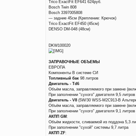
Trico ExactFit EF641 624руб.
Bosch Twin 808
Bosch 3397005808
— задние 45см (Крепление: Крючок)
Trico ExactFit EF450 (45см)
DENSO DM-048 (48см)
DKW100020
ЗАПРАВОЧНЫЕ ОБЪЕМЫ
ЕВРОПА
Компоненты В системе СИ
Топливный бак
98 литров
Двигатель - Td6
Объём масла, заправляемого при замене (вклю
При заполнении "сухого" двигателя 9,5 литров
Двигатель - V8
(5W/30 WSS-M2C913-B Альтерн
Объём масла, заправляемого при замене (вклю
При заполнении "сухого" двигателя 9,1 литров
АКПП GM
:
Объём жидкости, сливаемой из поддона 5,3 л
При заполнении "сухой" системы 9,7 литра
АКПП ZF
: