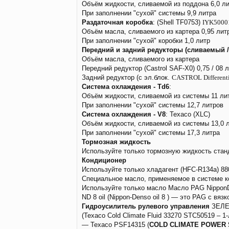
Объём жидкости, сливаемой из поддона 6,0 л
При заполнении "сухой" системы 9,9 литра
Раздаточная коробка
: (Shell TF0753)
IYK5000
Объём масла, сливаемого из картера 0,95 лит
При заполнении "сухой" коробки 1,0 литр
Передний и задний редукторы (сливаемый /
Объём масла, сливаемого из картера
Передний редуктор (Castrol SAF-X0) 0,75 / 08 
Задний редуктор (с эл.блок.
CASTROL Differenti
Система охлаждения - Td6
:
Объём жидкости, сливаемой из системы 11 ли
При заполнении "сухой" системы 12,7 литров
Система охлаждения - V8
: Texaco (XLC)
Объём жидкости, сливаемой из системы 13,0 
При заполнении "сухой" системы 17,3 литра
Тормозная жидкость
Используйте только тормозную жидкость стан
Кондиционер
Используйте только хладагент (HFC-R134a) 880
Специальное масло, применяемое в системе 
Используйте только масло Масло PAG NipponDe
ND 8 oil (Nippon-Denso oil 8 ) — это PAG с вяз
Гидроусилитель рулевого управления
ЗЕЛЕ
(Texaco Cold Climate Fluid 33270 STC50519 – 1
— Texaco PSF14315 (
COLD CLIMATE POWER 