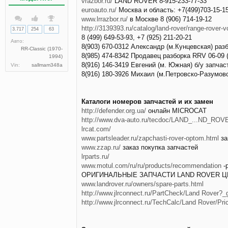
vrazbor.ru/
LAND ROVER 8-915-233-77-33
euroauto.ru/
Москва и область: +7(499)703-15-1
www.lrrazbor.ru/
в Москве 8 (906) 714-19-12
http://3139393.ru/catalog/land-rover/range-rover-v
3.717
254
63
8 (499) 649-53-93, +7 (925) 211-20-21
Авто:
8(903) 670-0312 Александр (м.Кунцевская) раз
RR-Classic (1970-
8(985) 474-8342 Продавец разборка RRV 06-09 (
1994)
8(916) 146-3419 Евгений (м. Южная) б/у запча
Vin:
sallmam348a
8(916) 180-3926 Михаил (м.Петровско-Разумовс
Каталоги номеров запчастей и их замен
http://defender.org.ua/
онлайн MICROCAT
http://www.dva-auto.ru/tecdoc/LAND_...ND_R
lrcat.com/
www.partsleader.ru/zapchasti-rover-optom.html
за
www.zzap.ru/
заказ покупка запчастей
lrparts.ru/
www.motul.com/ru/ru/products/recommendation
-
ОРИГИНАЛЬНЫЕ ЗАПЧАСТИ LAND ROVER 
www.landrover.ru/owners/spare-parts.html
http://www.jlrconnect.ru/PartCheck/Land Rover
http://www.jlrconnect.ru/TechCalc/Land Rover/