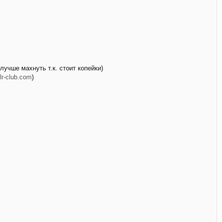
учше махнуть т.к. стоит копейки)
lr-club.com
)