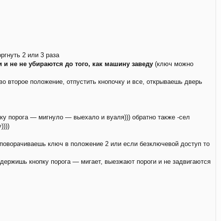
гнуть 2 или 3 раза
 и не не убираются до того, как машину заведу
(ключ можно
во второе положение, отпустить кнопочку и все, открываешь дверь
у порога — мигнуло — выехало и вуаля))) обратно также -сел
)))
 поворачиваешь ключ в положение 2 или если безключевой доступ то
 держишь кнопку порога — мигает, выезжают пороги и не задвигаются