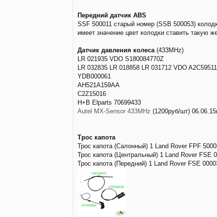
Передний датчик ABS
SSF 500011 старый номер (SSB 500053) колодк
имеет значение цвет колодки ставить такую же
Датчик давления колеса
(433MHz)
LR 021935 VDO S180084770Z
LR 032835 LR 018858 LR 031712 VDO A2C5951
YDB000061
AH521A159AA
C2Z15016
H+B Elparts 70699433
Autel MX-Sensor 433MHz
(1200руб/шт) 06.06.15г
Трос капота
Трос капота (Салонный) 1 Land Rover FPF 500
Трос капота (Центральный) 1 Land Rover FSE 
Трос капота (Передний) 1 Land Rover FSE 000