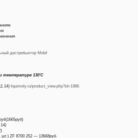
ваниям
ия
именения
ьный дистрибьютор Mobil
и температуре 130'С
11.14)
liquimoly.ru/product_view.php?id=1986
руб(1665руб)
.14)
)
 шт.) ZF 8700 252 — 13668руб.