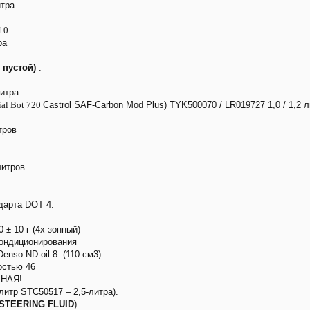
итра
10
ра
 пустой)
:
литра
al Bot 720
Castrol SAF-Carbon Mod Plus) TYK500070 / LR019727 1,0 / 1,2 
тров
литров
дарта DOT 4.
 ± 10 г (4х зонный)
кондиционирования
nso ND-oil 8. (110 см3)
костью 46
НАЯ!
-литр STC50517 – 2,5-литра).
STEERING FLUID
)