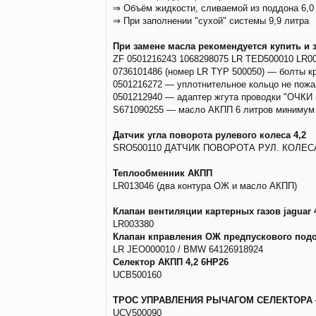
⇒ Объём жидкости, сливаемой из поддона 6,0
⇒ При заполнении "сухой" системы 9,9 литра
При замене масла рекомендуется купить и 
ZF 0501216243 1068298075 LR TED500010 LR00
0736101486 (номер LR TYP 500050) — болты к
0501216272 — уплотнительное кольцо не пожал
0501212940 — адаптер жгута проводки "ОЧКИ и
S671090255 — масло АКПП 6 литров минимум (е
Датчик угла поворота рулевого колеса 4,2
SRO500110 ДАТЧИК ПОВОРОТА РУЛ. КОЛЕС
Теплообменник АКПП
LR013046 (два контура ОЖ и масло АКПП)
Клапан вентиляции картерных газов jaguar 4,
LR003380
Клапан кправления ОЖ предпускового подо
LR JEO000010 / BMW 64126918924
Селектор АКПП 4,2 6HP26
UCB500160
ТРОС УПРАВЛЕНИЯ РЫЧАГОМ СЕЛЕКТОРА 
UCV500090