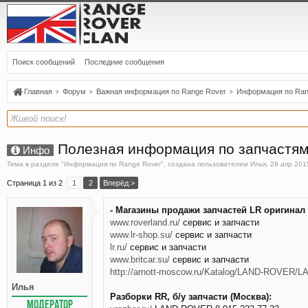
Поиск сообщений
Последние сообщения
Главная
Форум
Важная информация по Range Rover
Информация по Ran
Полезная информация по запчастям
Инфо
Тема в разделе "
Информация по Range Rover
", создана пользователем
Илья
,
29 апр 201
Страница 1 из 2
1
2
Вперёд >
- Магазины продажи запчастей LR оригинал
www.roverland.ru/
сервис и запчасти
www.lr-shop.su/
сервис и запчасти
lr.ru/
сервис и запчасти
www.britcar.su/
сервис и запчасти
http://arnott-moscow.ru/Katalog/LAND-ROVER/L
Илья
Разборки RR, б/у запчасти (Москва):
МОДЕРАТОР