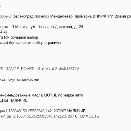
5
ogue-3/
Зеленоград поселок Менделеево, промзона ВНИИФТРИ Время работы:
борка LR Москва, ул. Генерала Дорохова, д. 24
4,4)
сти RR большой выбор
кая) б/у запчасти выбор ограничен
OVER_RANGE_ROVER_III_(LM)_4.2_4x4(18572)/
каз покупка запчастей
рекомендованные масла MOTUL по марке авто
ЦЕНЫ НАЛИЧИЕ
?_ga=1.158348153.25582546.1421237267
НАЛИЧИЕ
Price?_ga=1.158348153.25582546.1421237267
СТОИМОСТЬ