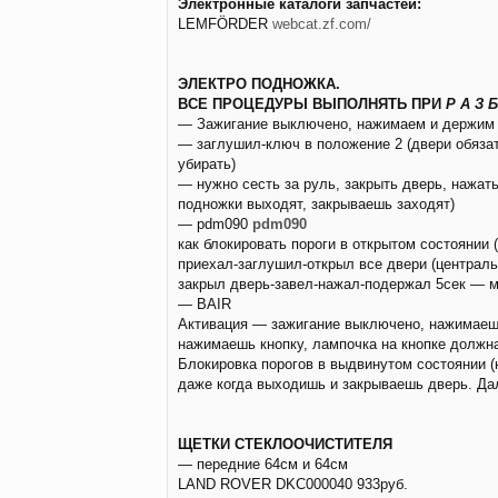
Электронные каталоги запчастей:
LEMFÖRDER
webcat.zf.com/
ЭЛЕКТРО ПОДНОЖКА.
ВСЕ ПРОЦЕДУРЫ ВЫПОЛНЯТЬ ПРИ
Р А З Б
— Зажигание выключено, нажимаем и держим кн
— заглушил-ключ в положение 2 (двери обяза
убирать)
— нужно сесть за руль, закрыть дверь, нажат
подножки выходят, закрываешь заходят)
— pdm090
pdm090
как блокировать пороги в открытом состоянии 
приехал-заглушил-открыл все двери (централь
закрыл дверь-завел-нажал-подержал 5сек — ми
— BAIR
Активация — зажигание выключено, нажимаешь
нажимаешь кнопку, лампочка на кнопке должна
Блокировка порогов в выдвинутом состоянии (
даже когда выходишь и закрываешь дверь. Да
ЩЕТКИ СТЕКЛООЧИСТИТЕЛЯ
— передние 64см и 64см
LAND ROVER DKC000040 933руб.