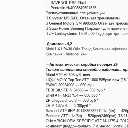
— RAVENOL PSF Fluid
— Pentosin №4008849501326
Эксплуатационные спецификации
 Chrysler MS 5931 Отвечает требованиям
 General Motors GM 9985835 Отвечает требо
 Saab Power Steering Подходит для применен
 ZF Lenksysteme TE-ML 09 Подходит для пр
-
Двигатель 4,2
Mobil1 X1 5w30
Ойл Трейд Компании -официал
Компания «
Motoroil24
»
—
Автоматическая коробка передач ZF
Только синтетика способна работать пр
Motul ATF VI 693руб.
new
LIQUI MOLY Top Tec ATF 1800 585руб
new
(18.
SWAG 30934608 — 650 руб
FEBI BILSTEIN 34608 — 558 руб *
Shell ATF M-1375.4 — 650 руб *
ZF Lifeguardfluid 8 — 850 руб *
LR M 1375.4: — 1700руб *
Ravenol ATF 6HP 4014835732711 1л (4л) — 426
Pentosin ATF1 1л(5л) — 520руб(2460руб) (18.11
CHAMPION OEM SPECIFIC ATF M-1375.4 (3012
комплект (поддон-фильтр, 7 л.масло, болты 21