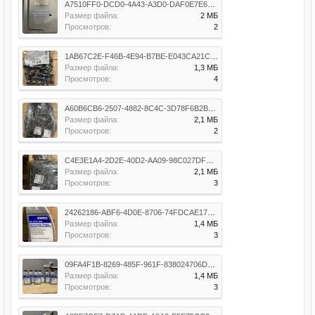
A7510FF0-DCD0-4A43-A3D0-DAF0E7E6C94D.jpeg
Размер файла:
2 МБ
Просмотров:
2
1AB67C2E-F46B-4E94-B7BE-E043CA21C253.jpeg
Размер файла:
1,3 МБ
Просмотров:
4
A60B6CB6-2507-4882-8C4C-3D78F6B2BA0D.jpeg
Размер файла:
2,1 МБ
Просмотров:
2
C4E3E1A4-2D2E-40D2-AA09-98C027DFE2FD.jpeg
Размер файла:
2,1 МБ
Просмотров:
3
24262186-ABF6-4D0E-8706-74FDCAE17B7A.jpeg
Размер файла:
1,4 МБ
Просмотров:
3
09FA4F1B-8269-485F-961F-838024706D47.jpeg
Размер файла:
1,4 МБ
Просмотров:
3