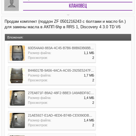
Клановец
Продам комплект (поддон ZF 0501216243 с болтами и масло 6л.)
для замены масла в АКПП 6hp в RRS 1, Discovery 4 3.0 TD V6
Вложения:
60D54AA0-883A-4C45-B7B6-B8B6DB6BBBFB.jpeg
Размер файла:
1,1 МБ
Просмотров:
2
B446017B-9A56-4ACA-AC65-2925E5247FAF.jpeg
Размер файла:
1,7 МБ
Просмотров:
2
27EA871F-B9A2-48F2-BBE3-1A9ABDF6CC83.jpeg
Размер файла:
1,4 МБ
Просмотров:
2
21AE5927-E1AD-4ED6-B74B-CE9390DBD134.jpeg
Размер файла:
1,4 МБ
Просмотров:
2