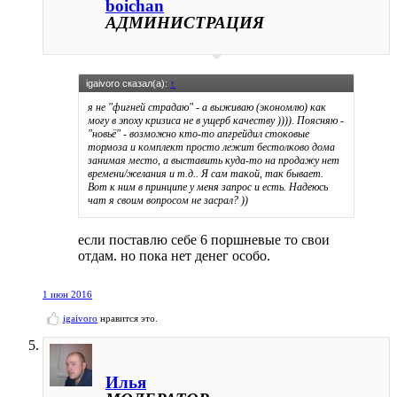
boichan
АДМИНИСТРАЦИЯ
igaivoro сказал(а):
↑
я не "фигней страдаю" - а выживаю (экономлю) как
могу в эпоху кризиса не в ущерб качеству )))). Поясняю -
"новьё" - возможно кто-то апгрейдил стоковые
тормоза и комплект просто лежит бестолково дома
занимая место, а выставить куда-то на продажу нет
времени/желания и т.д.. Я сам такой, так бывает.
Вот к ним в принципе у меня запрос и есть. Надеюсь
чат я своим вопросом не засрал? ))
если поставлю себе 6 поршневые то свои
отдам. но пока нет денег особо.
1 июн 2016
igaivoro
нравится это.
Илья