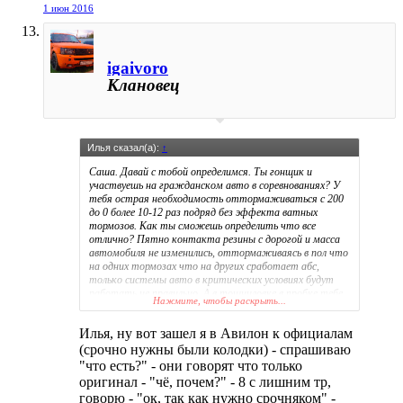
1 июн 2016
igaivoro
Клановец
Илья сказал(а):
↑
Саша. Давай с тобой определимся. Ты гонщик и
участвуешь на гражданском авто в соревнованиях? У
тебя острая необходимость оттормаживаться с 200
до 0 более 10-12 раз подряд без эффекта ватных
тормозов. Как ты сможешь определить что все
отлично? Пятно контакта резины с дорогой и масса
автомобиля не изменились, оттормаживаясь в пол что
на одних тормозах что на других сработает абс,
только системы авто в критических условиях будут
работать не правильно. А в тошниловке в пробке тебе
Нажмите, чтобы раскрыть...
и барабанные тормоза сгодятся.
У меня знакомые в DTM гоняются. Вот там это
Илья, ну вот зашел я в Авилон к официалам
нужно и подход там полный и настроек куча первичных
и вторичных и материалы там абсолютно другие.
(срочно нужны были колодки) - спрашиваю
Яркий пример это материал тормозных дисков и
"что есть?" - они говорят что только
колодок, поставь ХОРОШИЕ и следовательно дорогие
оригинал - "чё, почем?" - 8 с лишним тр,
колодки и авто будет великолепно тормозить на своих
говорю - "ок, так как нужно срочняком" -
4х поршневыхсуппортах, а можешь поставить 6