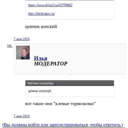
https://www.drive2.ru/l/5799862
http://ebcbrakes.ru/
ценник конский
7 июн 2016
Илья
МОДЕРАТОР
boichan сказал(а):
↑
ценник конский
вот такие они "клевые тормозилки"
7 июн 2016
(Вы должны войти или зарегистрироваться, чтобы ответить.)