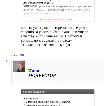
раз дороже чем на RRIII)
SDB000604 оригинальный номер переднего тормозного
диска (SDB000604 ТОРМОЗНОЙ ДИСК 5 730,99 руб.) -
цена дилера за штуку
ЗАМЕНЫ и АНАЛОГИ:
Нажмите, чтобы раскрыть...
BLUE PRINT
ADJ134310
2 882
JAPANPARTS
DIL04
2 713
все это уже промониторено, но все равно
BRITPART
SDB000604
3 209
ASHIKA
600LL04
2 588
спасибо за участие. Экономия не в ущерб
ABS
17719
2 997
качеству - написано выше. Поэтому и
FREMAX
BD7360
2 861
вопрошаю к друзьям по поводу
итд итп
"завалявшегося" комплекта )))
1 июн 2016
Илья
МОДЕРАТОР
boichan сказал(а):
↑
почему колхоз?
1. замена тормозных дисков и колодок
2. замена поворотных кулаков