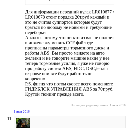
Для информации передний кулак LR010677 /
LR010678 стоит порядка 20т.руб каждый и
это не считая суппортов которые будут
браться по любому не новыми и требующие
переборки
А колхоз потому что ни кто из вас не полезет
в инженерку менять CCF файл где
прописаны параметры тормозного диска и
работы ABS. Вы просто меняете на авто
железки и не говорите машине какие у нее
теперь тормозные усилия, я уже не говорю
про работу систем ABS, HDC, DSC,terrain
response они все будут работать не
корректно.
P.S. фигня что потом скорее всего поменяете
ГИДР.БЛОК УПРАВЛЕНИЯ ABS за 70т.руб.
Крутой тюнинг прежде всего.
Последнее редактирование:
1 июн 2016
1 июн 2016