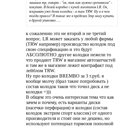
лишним тр, говорю - "ок, так как нужно срочняком" -
покупаю. В белой коробке с кучей логотипов LR. Ок,
вскрываю уже дома колодки - а там TRW. Ну и в чем
тогда прикол? Я такие же в пределах 3тр могу купить
в другой упаковке......
к сожалению это не второй и не третий
вопрос. LR может заказать у любой фирмы
(TRW например) производство колодок под
свою спецификацию и это будут
АБСОЛЮТНО другие колодки нежели то
что продают TRW в магазине автозапчастей
и там же в магазине лежит контрафакт под
лейблом TRW.
Ну про колодки BREMBO за 3 т.руб. я
вообще молчу (брал такие попробовать )
состав колодок таков что точил диск а не
колодки =)))
В общем это очень интересная тема что как
зачем и почему, есть варианты диски
(насечки перфорация) и колодки (состав
колодок экстрим спорт классик) от одного
производителя и стоят они не дешево, но
используют потенциал тормозов пополной