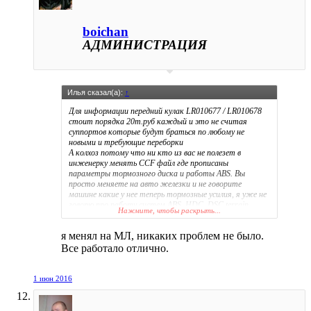
boichan
АДМИНИСТРАЦИЯ
Илья сказал(а):
↑
Для информации передний кулак LR010677 / LR010678
стоит порядка 20т.руб каждый и это не считая
суппортов которые будут браться по любому не
новыми и требующие переборки
А колхоз потому что ни кто из вас не полезет в
инженерку менять CCF файл где прописаны
параметры тормозного диска и работы ABS. Вы
просто меняете на авто железки и не говорите
машине какие у нее теперь тормозные усилия, я уже не
говорю про работу систем ABS, HDC, DSC,terrain
Нажмите, чтобы раскрыть...
response они все будут работать не корректно.
P.S. фигня что потом скорее всего поменяете
я менял на МЛ, никаких проблем не было.
ГИДР.БЛОК УПРАВЛЕНИЯ ABS за 70т.руб. Крутой
тюнинг прежде всего.
Все работало отлично.
1 июн 2016