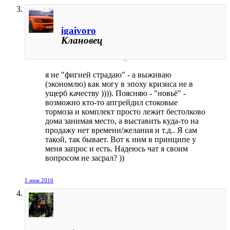
igaivoro
Клановец
я не "фигней страдаю" - а выживаю
(экономлю) как могу в эпоху кризиса не в
ущерб качеству )))). Поясняю - "новьё" -
возможно кто-то апгрейдил стоковые
тормоза и комплект просто лежит бестолково
дома занимая место, а выставить куда-то на
продажу нет времени/желания и т.д.. Я сам
такой, так бывает. Вот к ним в принципе у
меня запрос и есть. Надеюсь чат я своим
вопросом не засрал? ))
1 июн 2016