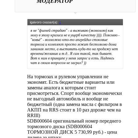
МОДЕРАТОР
igaivoro сказал(а):
↑
я не "фигней страдаю" - а выживаю (экономлю) как
могу в эпоху кризиса не в ущерб качеству )))). Поясняю -
"новьё" - возможно кто-то апгрейдил стоковые
тормоза и комплект просто лежит бестолково дома
занимая место, а выставить куда-то на продажу нет
времени/желания и т.д.. Я сам такой, так бывает.
Вот к ним в принципе у меня запрос и есть. Надеюсь
чат я своим вопросом не засрал? ))
На тормозах и рулевом управлении не
экономят. Есть бюджетные варианты или
замены аналога к которым стоит
присмотреться. Спорт вообще экономически
не выгодный автомобиль и вообще не
бюджетный (одна замена масла с фильтром в
АКПП на RRS стоит в 10 раз дороже чем на
RRIII)
SDB000604 оригинальный номер переднего
тормозного диска (SDB000604
ТОРМОЗНОЙ ДИСК 5 730,99 руб.) - цена
дилера за штуку