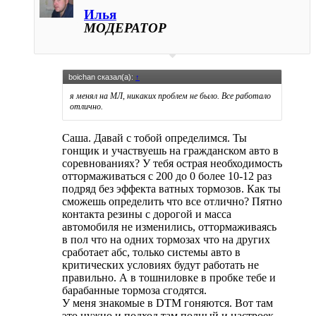
Илья
МОДЕРАТОР
boichan сказал(а):
↑
я менял на МЛ, никаких проблем не было. Все работало
отлично.
Саша. Давай с тобой определимся. Ты
гонщик и участвуешь на гражданском авто в
соревнованиях? У тебя острая необходимость
оттормаживаться с 200 до 0 более 10-12 раз
подряд без эффекта ватных тормозов. Как ты
сможешь определить что все отлично? Пятно
контакта резины с дорогой и масса
автомобиля не изменились, оттормаживаясь
в пол что на одних тормозах что на других
сработает абс, только системы авто в
критических условиях будут работать не
правильно. А в тошниловке в пробке тебе и
барабанные тормоза сгодятся.
У меня знакомые в DTM гоняются. Вот там
это нужно и подход там полный и настроек