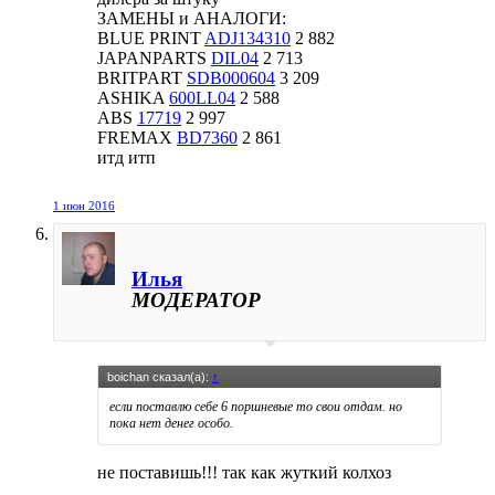
ЗАМЕНЫ и АНАЛОГИ:
BLUE PRINT
ADJ134310
2 882
JAPANPARTS
DIL04
2 713
BRITPART
SDB000604
3 209
ASHIKA
600LL04
2 588
ABS
17719
2 997
FREMAX
BD7360
2 861
итд итп
1 июн 2016
Илья
МОДЕРАТОР
boichan сказал(а):
↑
если поставлю себе 6 поршневые то свои отдам. но
пока нет денег особо.
не поставишь!!! так как жуткий колхоз