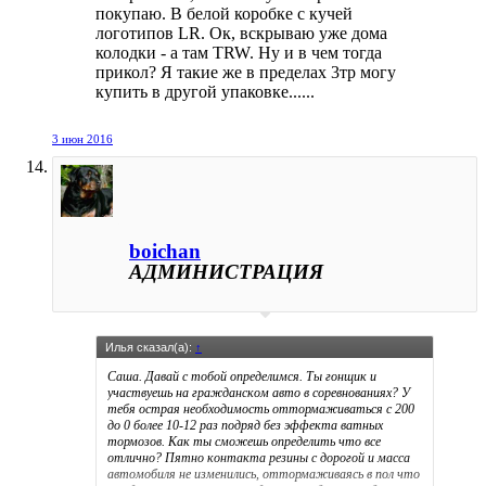
покупаю. В белой коробке с кучей
поршневые диски и колодки по дешману и авто будет
тормозить на порядок хуже стока.
логотипов LR. Ок, вскрываю уже дома
Здесь кто нибудь оригинальные колодки покупал?
колодки - а там TRW. Ну и в чем тогда
SFP500070 за 9 000 руб (А ОНИ РЕАЛЬНО ХОРОШО
прикол? Я такие же в пределах 3тр могу
ТОРМОЗЯТ). Нет у нас покупают TRW или Brembo за
купить в другой упаковке......
3000 и говорят говно тормоза, нужно ставить 6
поршневые а это минимум 70труб.
Лично я не гоняю, средний расход летний 17,2 / годовой
3 июн 2016
19, мне и REMSA колодок хватает, я знаю как езжу и
знаю что мне нужно, обогнать и оттормозиться мне
и их хватит.
P.S. Забыл сказать ОРИГИНАЛЬНЫЕ колодки для 6
поршневых суппортов LR064181
16 500 руб
boichan
АДМИНИСТРАЦИЯ
Илья сказал(а):
↑
Саша. Давай с тобой определимся. Ты гонщик и
участвуешь на гражданском авто в соревнованиях? У
тебя острая необходимость оттормаживаться с 200
до 0 более 10-12 раз подряд без эффекта ватных
тормозов. Как ты сможешь определить что все
отлично? Пятно контакта резины с дорогой и масса
автомобиля не изменились, оттормаживаясь в пол что