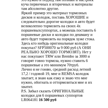
куча первичных и вторичных и материалы
там абсолютно другие.
Яркий пример это материал тормозных
дисков и колодок, поставь ХОРОШИЕ и
следовательно дорогие колодки и авто будет
великолепно тормозить на своих 4х
поршневыхсуппортах, а можешь поставить 6
поршневые диски и колодки по дешману и
авто будет тормозить на порядок хуже стока.
Здесь кто нибудь оригинальные колодки
покупал? SFP500070 за 9 000 руб (А ОНИ
РЕАЛЬНО ХОРОШО ТОРМОЗЯТ). Нет у
нас покупают TRW или Brembo за 3000 и
говорят говно тормоза, нужно ставить 6
поршневые а это минимум 70труб.
Лично я не гоняю, средний расход летний
17,2 / годовой 19, мне и REMSA колодок
хватает, я знаю как езжу и знаю что мне
нужно, обогнать и оттормозиться мне и их
хватит.
P.S. Забыл сказать ОРИГИНАЛЬНЫЕ
колодки для 6 поршневых суппортов
LR064181
16 500 руб