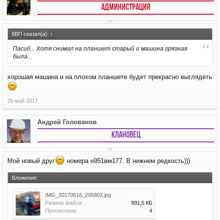
АДМИНИСТРАЦИЯ
КВП сказал(а):
↑
Пасиб... Хотя снимал на планшет старый и машина грязная
была...
хорошая машина и на плохом планшете будет прекрасно выглядеть
26 май 2017
Андрей Голованов
Клановец
Мой новый друг
номера н951вм177. В нижнем редкость)))
Вложения:
IMG_20170516_205803.jpg
Размер файла:
991,5 КБ
Просмотров:
4