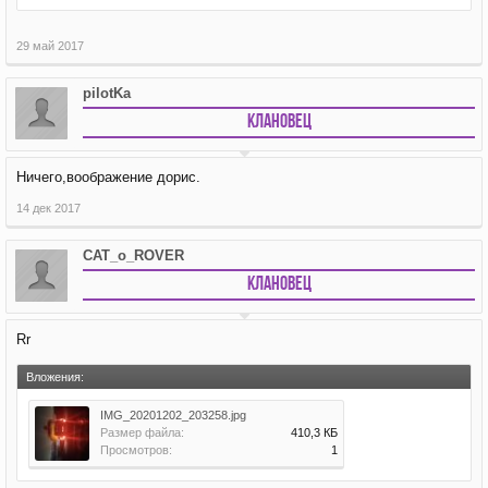
29 май 2017
pilotKa
Клановец
Ничего,воображение дорис.
14 дек 2017
CAT_o_ROVER
Клановец
Rr
Вложения:
IMG_20201202_203258.jpg
Размер файла:
410,3 КБ
Просмотров:
1